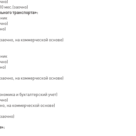
очно)
10 мес.(заочно)
ьного транспорта»:
хник
очно)
но)
с.(заочно, на коммерческой основе)
хник
очно)
но)
с.(заочно, на коммерческой основе)
ономика и бухгалтерский учет)
очно)
 на коммерческой основе)
(заочно)
я»: