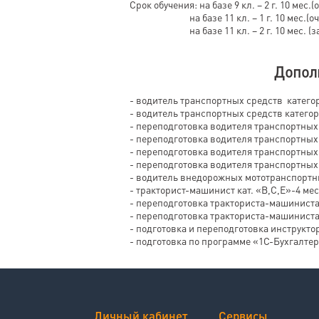
Срок обучения: на базе 9 кл. – 2 г. 10 мес.
на базе 11 кл. – 1 г. 10 мес.(оч
на базе 11 кл. – 2 г. 10 мес. (заоч
Допол
- водитель транспортных средств категор
- водитель транспортных средств категор
- переподготовка водителя транспортных с
- переподготовка водителя транспортных 
- переподготовка водителя транспортных с
- переподготовка водителя транспортных с
- водитель внедорожных мототранспортн
- тракторист-машинист кат. «В,С,Е»-4 мес
- переподготовка тракториста-машиниста к
- переподготовка тракториста-машиниста к
- подготовка и переподготовка инструкто
- подготовка по программе «1С-Бухгалтер
Личный кабинет
Сервисы