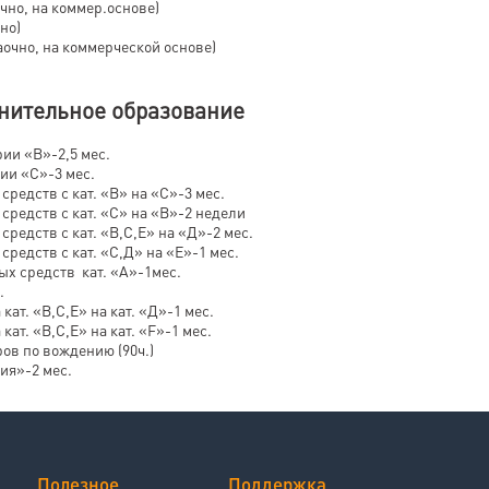
(очно, на коммер.основе)
но)
но, на коммерческой основе)
нительное образование
ии «В»-2,5 мес.
ии «С»-3 мес.
редств с кат. «В» на «С»-3 мес.
средств с кат. «С» на «В»-2 недели
редств с кат. «В,С,Е» на «Д»-2 мес.
редств с кат. «С,Д» на «Е»-1 мес.
ых средств кат. «А»-1мес.
.
ат. «В,С,Е» на кат. «Д»-1 мес.
ат. «В,С,Е» на кат. «F»-1 мес.
ров по вождению (90ч.)
ия»-2 мес.
Полезное
Поддержка