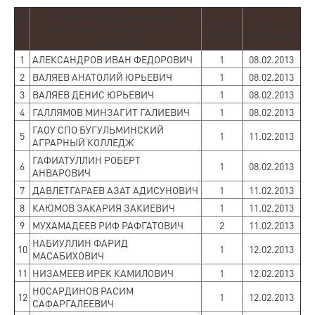
№
Наименование предприятий,
Кол-во
Дата
п/
организаций, индивидуаль-ных
техники
проведения
п
владельцев
1
АЛЕКСАНДРОВ ИВАН ФЕДОРОВИЧ
1
08.02.2013
2
ВАЛЯЕВ АНАТОЛИЙ ЮРЬЕВИЧ
1
08.02.2013
3
ВАЛЯЕВ ДЕНИС ЮРЬЕВИЧ
1
08.02.2013
4
ГАЛЛЯМОВ МИНЗАГИТ ГАЛИЕВИЧ
1
08.02.2013
ГАОУ СПО БУГУЛЬМИНСКИЙ
5
1
11.02.2013
АГРАРНЫЙ КОЛЛЕДЖ
ГАФИАТУЛЛИН РОБЕРТ
6
1
08.02.2013
АНВАРОВИЧ
7
ДАВЛЕТГАРАЕВ АЗАТ АДИСУНОВИЧ
1
11.02.2013
8
КАЮМОВ ЗАКАРИЯ ЗАКИЕВИЧ
1
11.02.2013
9
МУХАМАДЕЕВ РИФ РАФГАТОВИЧ
2
11.02.2013
НАБИУЛЛИН ФАРИД
10
1
12.02.2013
МАСАБИХОВИЧ
11
НИЗАМЕЕВ ИРЕК КАМИЛОВИЧ
1
12.02.2013
НОСАРДИНОВ РАСИМ
12
1
12.02.2013
САФАРГАЛЕЕВИЧ