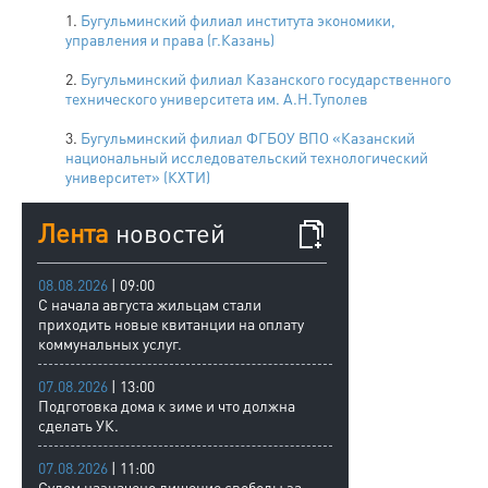
1.
Бугульминский филиал института экономики,
управления и права (г.Казань)
2.
Бугульминский филиал Казанского государственного
технического университета им. А.Н.Туполев
3.
Бугульминский филиал ФГБОУ ВПО «Казанский
национальный исследовательский технологический
университет» (КХТИ)
Лента
новостей
08.08.2026
| 09:00
С начала августа жильцам стали
приходить новые квитанции на оплату
коммунальных услуг.
07.08.2026
| 13:00
Подготовка дома к зиме и что должна
сделать УК.
07.08.2026
| 11:00
Судом назначено лишение свободы за