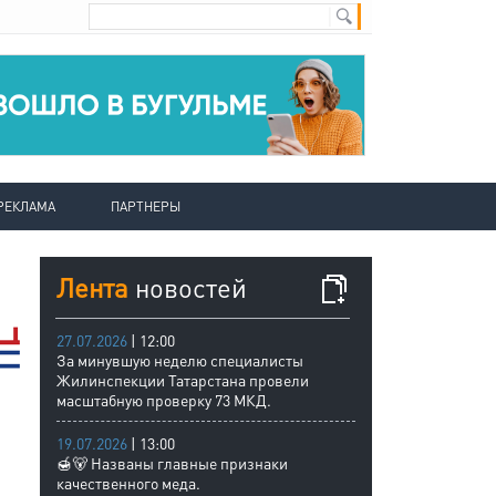
РЕКЛАМА
ПАРТНЕРЫ
Лента
новостей
27.07.2026
| 12:00
За минувшую неделю специалисты
Жилинспекции Татарстана провели
масштабную проверку 73 МКД.
19.07.2026
| 13:00
🍯🐻 Названы главные признаки
качественного меда.