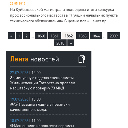
28.05.2012
На Куйбышевской магистрали подведены итоги конкурса
профессионального мастерства «Лучший начальник пункта
технического обслуживания».С целью повышения пр ...
«
1
2
...
1860
1861
1862
1863
1864
...
2009
2010
»
Лента
новостей
27.07.2026
| 12:00
За минувшую неделю специалисты
Жилинспекции Татарстана провели
масштабную проверку 73 МКД.
19.07.2026
| 13:00
🍯🐻 Названы главные признаки
качественного меда.
18.07.2026
| 11:00
🛑Мошенники используют сервисы