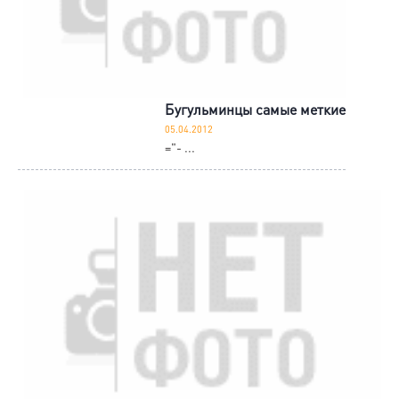
Бугульминцы самые меткие
05.04.2012
="- ...