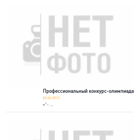
Профессиональный конкурс-олимпиада
03.04.2012
="- ...