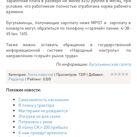
заработная плата в размере не менее 8252 рублей в месяц, при
условии, что работником полностью отработана норма рабочего
времени.
Бугульминцы, получающие зарплату ниже МРОТ и зарплату в
конверте могут, обратиться по телефону «горячей» линии: 4-38-
65 (вн. 165).
Также можно оставить обращение в государственной
информационной системе «Народный контроль» по
направлению «серый» рынок труда».
По информации:
Бугульминская газета
Категория
:
Лента новостей
|
Просмотров
: 1339 |
Добавил
:
Редактор
|
Рейтинг
:
0.0
/
0
Похожие новости:
Самозанятость населения
В плену у трактора
Мастерами не рождаются
Эти руки не для скуки
Потрачено с умом
В полку CRJ-200 прибыло
К нам приедут археологи