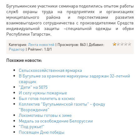
Бугульминские участники семинара поделились опытом работы
служб охраны труда на предприятиях и организациях
муниципального района и перспективами развития
взаимовыгодного сотрудничества с производителями Средств
индивидуальной защиты -специальной одежды и обуви
Республики Татарстан.
Категория
:
Лента новостей
|
Просмотров
: 863 |
Добавил
:
Редактор
|
Рейтинг
:
1.0
/
1
Похожие новости:
Сельскохозяйственная ярмарка
В Бугульме за хранение марихуаны задержан 32-летний
сварщик
"Дети" на 5075
И селу нужны пожарные
Был готов полететь в космос
Коллектив "Бугульминской газеты" - фонду
"Возрождение"
Локомотивы готовы к зиме
Медаль за освобождение Белоруссии
"Под ружье!"
Посвящен Дню победы