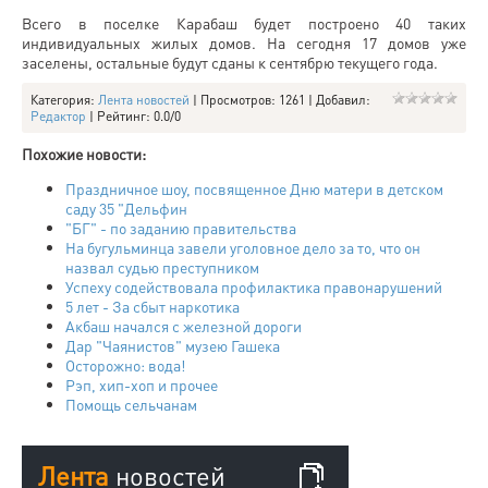
Всего в поселке Карабаш будет построено 40 таких
индивидуальных жилых домов. На сегодня 17 домов уже
заселены, остальные будут сданы к сентябрю текущего года.
Категория
:
Лента новостей
|
Просмотров
: 1261 |
Добавил
:
Редактор
|
Рейтинг
:
0.0
/
0
Похожие новости:
Праздничное шоу, посвященное Дню матери в детском
саду 35 "Дельфин
"БГ" - по заданию правительства
На бугульминца завели уголовное дело за то, что он
назвал судью преступником
Успеху содействовала профилактика правонарушений
5 лет - За сбыт наркотика
Акбаш начался с железной дороги
Дар "Чаянистов" музею Гашека
Осторожно: вода!
Рэп, хип-хоп и прочее
Помощь сельчанам
Лента
новостей