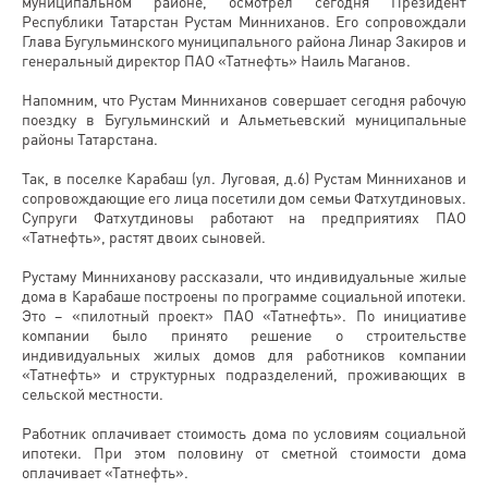
муниципальном районе, осмотрел сегодня Президент
Республики Татарстан Рустам Минниханов. Его сопровождали
Глава Бугульминского муниципального района Линар Закиров и
генеральный директор ПАО «Татнефть» Наиль Маганов.
Напомним, что Рустам Минниханов совершает сегодня рабочую
поездку в Бугульминский и Альметьевский муниципальные
районы Татарстана.
Так, в поселке Карабаш (ул. Луговая, д.6) Рустам Минниханов и
сопровождающие его лица посетили дом семьи Фатхутдиновых.
Супруги Фатхутдиновы работают на предприятиях ПАО
«Татнефть», растят двоих сыновей.
Рустаму Минниханову рассказали, что индивидуальные жилые
дома в Карабаше построены по программе социальной ипотеки.
Это – «пилотный проект» ПАО «Татнефть». По инициативе
компании было принято решение о строительстве
индивидуальных жилых домов для работников компании
«Татнефть» и структурных подразделений, проживающих в
сельской местности.
Работник оплачивает стоимость дома по условиям социальной
ипотеки. При этом половину от сметной стоимости дома
оплачивает «Татнефть».