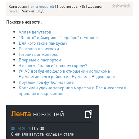
Категория
:
Лента новостей
|
Просмотров
: 715 |
Добавил
:
news
|
Рейтинг
:
0.0
/
0
Похожие новости:
Аллея депутатов
"Золото" в Америке, "серебро" в Европе
Для кого такие пандусы?
Разговор по-мужски
Готовить инженеров
Впервые с паспортом
Что несут "варяги" нашему городу?
УФАС возбудило дело в отношении исполкома
Бугульминского района и «Бугульма-Водоканал»
Круглый год футбол на поле
Крисчиан удачно завершил марафон в Лос Анжелеса в
прошлое воскресение.
Лента
новостей
08.08.2026
| 09:00
С начала августа жильцам стали