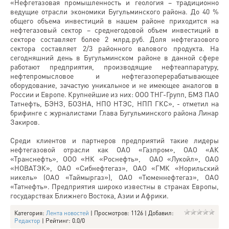
«Нефгетазовая промышленность и геология – традиционно
ведущие отрасли экономики Бугульминского района. До 40 %
общего объема инвестиций в нашем районе приходится на
нефтегазовый сектор – среднегодовой объем инвестиций в
секторе составляет более 2 млрд.руб. Доля нефтегазового
сектора составляет 2/3 районного валового продукта. На
сегодняшний день в Бугульминском районе в данной сфере
работают предприятия, производящие нефтеаппаратуру,
нефтепромысловое и нефтегазоперерабатывающее
оборудование, зачастую уникальное и не имеющее аналогов в
России и Европе. Крупнейшие из них: ООО ТНГ-Групп, БМЗ ПАО
Татнефть, БЭНЗ, БОЗНА, НПО НТЭС, НПП ГКС», - отметил на
брифинге с журналистами Глава Бугульминского района Линар
Закиров.
Среди клиентов и партнеров предприятий такие лидеры
нефтегазовой отрасли как ОАО «Газпром», ОАО «АК
«Транснефть», ООО «НК «Роснефть», ОАО «Лукойл», ОАО
«НОВАТЭК», ОАО «Сибнефтегаз», ОАО «ГМК «Норильский
никель» (ОАО «Таймыргаз»), ОАО «Тюменнефтегаз», ОАО
«Татнефть». Предприятия широко известны в странах Европы,
государствах Ближнего Востока, Азии и Африки.
Категория
:
Лента новостей
|
Просмотров
: 1126 |
Добавил
:
Редактор
|
Рейтинг
:
0.0
/
0