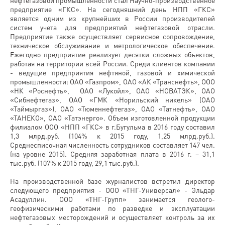
нефтегазовой промышленности стал Научно-производственное
предприятие «ГКС». На сегодняшний день НПП «ГКС»
является одним из крупнейших в России производителей
систем учета для предприятий нефтегазовой отрасли.
Предприятие также осуществляет сервисное сопровождение,
техническое обслуживание и метрологическое обеспечение.
Ежегодно предприятие реализует десятки сложных объектов,
работая на территории всей России. Среди клиентов компании
- ведущие предприятия нефтяной, газовой и химической
промышленности: ОАО «Газпром», ОАО «АК «Транснефть», ООО
«НК «Роснефть», ОАО «Лукойл», ОАО «НОВАТЭК», ОАО
«Сибнефтегаз», ОАО «ГМК «Норильский никель» (ОАО
«Таймыргаз»), ОАО «Тюменнефтегаз», ОАО «Татнефть», ОАО
«ТАНЕКО», ОАО «Татэнерго». Объем изготовленной продукции
филиалом ООО «НПП «ГКС» в г.Бугульма в 2016 году составил
1,3 млрд.руб. (104% к 2015 году, 1,25 млрд.руб.).
Среднесписочная численность сотрудников составляет 147 чел.
(на уровне 2015). Средняя заработная плата в 2016 г. – 31,1
тыс.руб. (107% к 2015 году, 29,1 тыс.руб.).
На производственной базе журналистов встретил директор
следующего предприятия - ООО «ТНГ-Универсал» - Эльдар
Асадуллин. ООО «ТНГ-Групп» занимается геолого-
геофизическими работами по разведке и эксплуатации
нефтегазовых месторождений и осуществляет контроль за их