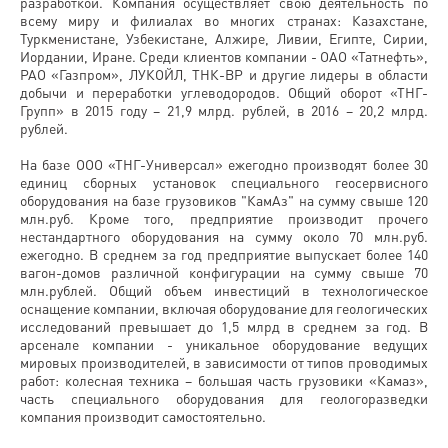
разработкой. Компания осуществляет свою деятельность по
всему миру и филиалах во многих странах: Казахстане,
Туркменистане, Узбекистане, Алжире, Ливии, Египте, Сирии,
Иордании, Иране. Среди клиентов компании - ОАО «Татнефть»,
РАО «Газпром», ЛУКОЙЛ, ТНК-ВР и другие лидеры в области
добычи и переработки углеводородов. Общий оборот «ТНГ-
Групп» в 2015 году – 21,9 млрд. рублей, в 2016 – 20,2 млрд.
рублей.
На базе ООО «ТНГ-Универсал» ежегодно производят более 30
единиц сборных установок специального геосервисного
оборудования на базе грузовиков "КамАз" на сумму свыше 120
млн.руб. Кроме того, предприятие производит прочего
нестандартного оборудования на сумму около 70 млн.руб.
ежегодно. В среднем за год предприятие выпускает более 140
вагон-домов различной конфигурации на сумму свыше 70
млн.рублей. Общий объем инвестиций в технологическое
оснащение компании, включая оборудование для геологических
исследований превышает до 1,5 млрд в среднем за год. В
арсенале компании - уникальное оборудование ведущих
мировых производителей, в зависимости от типов проводимых
работ: колесная техника – большая часть грузовики «Камаз»,
часть специального оборудования для геологоразведки
компания производит самостоятельно.