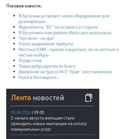
Похожие новости:
В Бугульме установят новое оборудование для
дезинфекции
Журналисты "БГ" не остались в стороне
В Бугульминском районе убиты две школьницы
Торговля - на ура!
Полку академиков прибыло
Местные СМИ - против коррупции, но за честные и
чистые выборы
Отряд готов
Твори добро другим во благо
Движение на трассе М-5 "Урал" восстановлено
Ушел в бессмертие...
Лента
новостей
08.08.2026
| 09:00
С начала августа жильцам стали
приходить новые квитанции на оплату
коммунальных услуг.