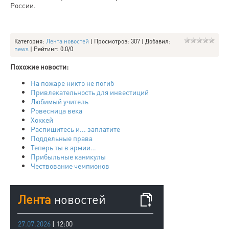
России.
Категория
:
Лента новостей
|
Просмотров
: 307 |
Добавил
:
news
|
Рейтинг
:
0.0
/
0
Похожие новости:
На пожаре никто не погиб
Привлекательность для инвестиций
Любимый учитель
Ровесница века
Хоккей
Распишитесь и... заплатите
Поддельные права
Теперь ты в армии…
Прибыльные каникулы
Чествование чемпионов
Лента
новостей
27.07.2026
| 12:00