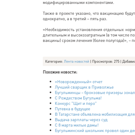
модифицированными компонентами.
Также в проекте указано, что вакцинацию буду
однократно, а в третий – пять раз.
«Необходимость установления отдельных норм
длительным и высокозатратным (в том числе п
вакцины) сроком лечения (более полугода)», – п
Категория
:
Лента новостей
|
Просмотров
: 275 |
Добави
Похожие новости:
«Новорожденный» отчет
Лучший сварщик в Приволжье
Бугульминцы – бронзовые призеры зонал
С Рождеством Бугульма!
Конкурс "Щит и перо"
Путевка в будущее
В Татарстане объявлена мобилизация для
Выдача зарплаты через суд
С 8 марта милые дамы!
Бугульминский школьник провел один де