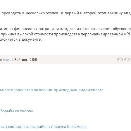
т проводить в несколько этапов: в первый и второй этап вакцину вве
ативов финансовых затрат для каждого из этапов лечения обусловл
о причине высокой стоимости производства персонализированной мР
оясняется в документе.
л
:
news
|
Рейтинг
:
0.0
/
0
ьного первенства по военно-прикладным видам спорта
 борьбы со снегом
нь в команде главы района Ильдуса Касымова