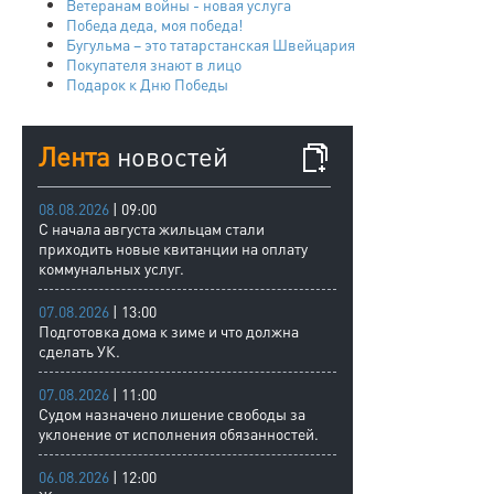
Ветеранам войны - новая услуга
Победа деда, моя победа!
Бугульма – это татарстанская Швейцария
Покупателя знают в лицо
Подарок к Дню Победы
Лента
новостей
08.08.2026
| 09:00
С начала августа жильцам стали
приходить новые квитанции на оплату
коммунальных услуг.
07.08.2026
| 13:00
Подготовка дома к зиме и что должна
сделать УК.
07.08.2026
| 11:00
Судом назначено лишение свободы за
уклонение от исполнения обязанностей.
06.08.2026
| 12:00