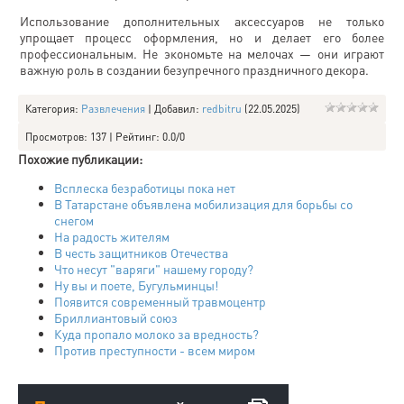
Использование дополнительных аксессуаров не только
упрощает процесс оформления, но и делает его более
профессиональным. Не экономьте на мелочах — они играют
важную роль в создании безупречного праздничного декора.
Категория
:
Развлечения
|
Добавил
:
redbitru
(22.05.2025)
Просмотров
:
137
|
Рейтинг
:
0.0
/
0
Похожие публикации:
Всплеска безработицы пока нет
В Татарстане объявлена мобилизация для борьбы со
снегом
На радость жителям
В честь защитников Отечества
Что несут "варяги" нашему городу?
Ну вы и поете, Бугульминцы!
Появится современный травмоцентр
Бриллиантовый союз
Куда пропало молоко за вредность?
Против преступности - всем миром