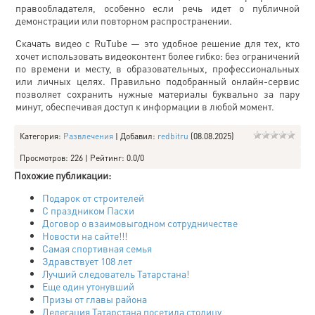
правообладателя, особенно если речь идет о публичной
демонстрации или повторном распространении.
Скачать видео с RuTube — это удобное решение для тех, кто
хочет использовать видеоконтент более гибко: без ограничений
по времени и месту, в образовательных, профессиональных
или личных целях. Правильно подобранный онлайн-сервис
позволяет сохранить нужные материалы буквально за пару
минут, обеспечивая доступ к информации в любой момент.
Категория
:
Развлечения
|
Добавил
:
redbitru
(08.08.2025)
Просмотров
:
226
|
Рейтинг
:
0.0
/
0
Похожие публикации:
Подарок от строителей
С праздником Пасхи
Договор о взаимовыгодном сотрудничестве
Новости на сайте!!!
Самая спортивная семья
Здравствует 108 лет
Лучший следователь Татарстана!
Еще один утонувший
Призы от главы района
Делегация Татарстана посетила столицу