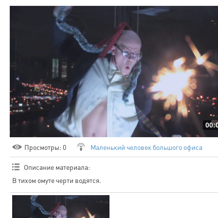
00:
Просмотры
: 0
Маленький человек большого офиса
Описание материала
:
В тихом омуте черти водятся.