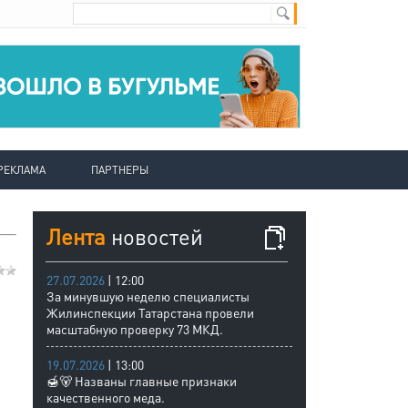
РЕКЛАМА
ПАРТНЕРЫ
Лента
новостей
27.07.2026
| 12:00
За минувшую неделю специалисты
Жилинспекции Татарстана провели
масштабную проверку 73 МКД.
19.07.2026
| 13:00
🍯🐻 Названы главные признаки
качественного меда.