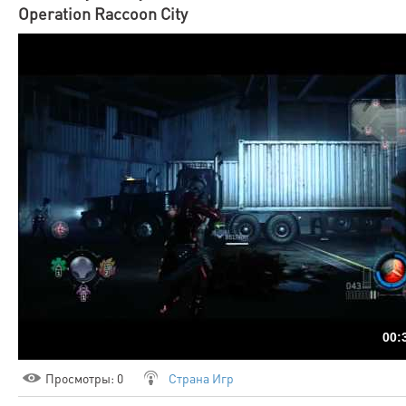
Operation Raccoon City
00:
Просмотры
: 0
Страна Игр