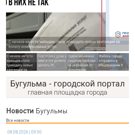
С начала августа
Подготовка дома к
Судом назначено
Житель города
жильцам стали
зиме и что должна
лишение свободы
отправлен в
приходить новые
сделать УК.
за уклонение от
спецприемник ❗
квитанции на
исполнения
оплату
обязанностей.
коммунальных
Бугульма - городской портал
услуг.
главная площадка города
Новости
Бугульмы
Все новости
08.08.2026 | 09:00