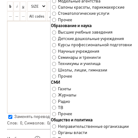
Модельные агентства
Салоны красоты, парикмахерские
Стоматологические услуги
Прочее
Образование и наука
Высшие учебные заведения
Детские дошкольные учреждения
Курсы профессиональной подготовки
Научные учреждения
Семинары и тренинги
Техникумы и училища
Школы, лицеи, гимназии
Прочее
СМИ
Газеты
Журналы
Радио
ТВ
Прочее
Заменять переводы строк тегом
<BR>
Общество и политика
Слов:
0
, Символов:
0/0
Неправительственные организации
Органы власти
Стандартный загрузчик
|