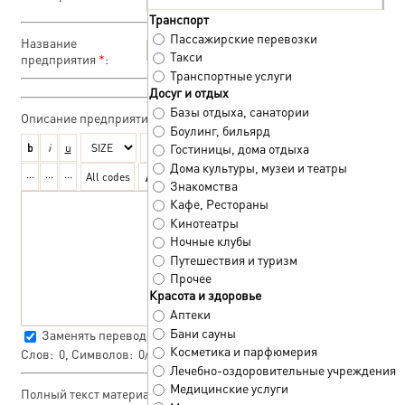
Транспорт
Пассажирские перевозки
Название
Такси
предприятия
*
:
Транспортные услуги
Досуг и отдых
Базы отдыха, санатории
Описание предприятия
*
:
Боулинг, бильярд
Гостиницы, дома отдыха
Дома культуры, музеи и театры
Знакомства
Кафе, Рестораны
Кинотеатры
Ночные клубы
Путешествия и туризм
Прочее
Красота и здоровье
Аптеки
Бани сауны
Заменять переводы строк тегом
<BR>
Косметика и парфюмерия
Слов:
0
, Символов:
0/0
Лечебно-оздоровительные учреждения
Медицинские услуги
Полный текст материала: