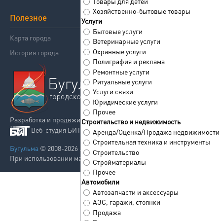
Товары для детей
Хозяйственно-бытовые товары
Полезное
Поддержка
Услуги
Бытовые услуги
Карта города
Реклама
Ветеринарные услуги
Охранные услуги
История города
Контакты
Полиграфия и реклама
Ремонтные услуги
Ритуальные услуги
Услуги связи
Юридические услуги
Прочее
Разработка и продвжиение сайта
Строительство и недвижимость
Веб-студия БИТРУ
Аренда/Оценка/Продажа недвижимости
Строительная техника и инструменты
Бугульма
© 2008-2026 . Все права защищены.
Строительство
При использовании материалов сайта ссылка на сайт обязательна.
Стройматериалы
Прочее
Автомобили
Автозапчасти и аксессуары
АЗС, гаражи, стоянки
Продажа