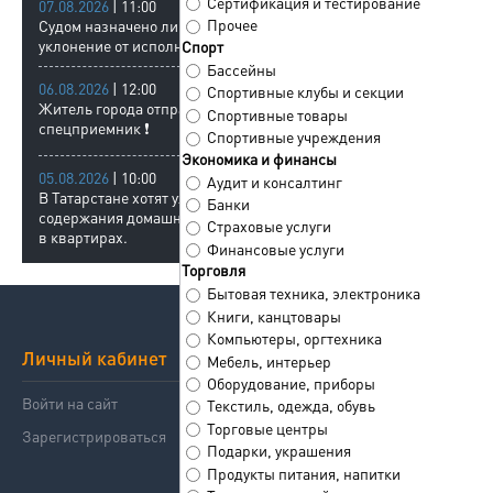
Сертификация и тестирование
07.08.2026
| 11:00
Прочее
Судом назначено лишение свободы за
уклонение от исполнения обязанностей.
Спорт
Бассейны
06.08.2026
| 12:00
Спортивные клубы и секции
Житель города отправлен в
Спортивные товары
спецприемник ❗
Спортивные учреждения
Экономика и финансы
05.08.2026
| 10:00
Аудит и консалтинг
В Татарстане хотят ужесточить правила
Банки
содержания домашних животных
Страховые услуги
в квартирах.
Финансовые услуги
Торговля
Бытовая техника, электроника
Книги, канцтовары
Компьютеры, оргтехника
Личный кабинет
Сервисы
Мебель, интерьер
Оборудование, приборы
Войти на сайт
Справочник компаний
Текстиль, одежда, обувь
Торговые центры
Зарегистрироваться
Знакомства
Подарки, украшения
Продукты питания, напитки