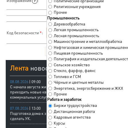
Изображения
:
Политические организации
?
Мультизагрузчик
Религиозные учреждения
Прочее
Промышленность
Деревообработка
Легкая промышленность
Код безопасности
*
:
Лесная промышленность
Машиностроение и металлообработка
Нефтегазовая и химическая промышлен
Пищевая промышленность
Полиграфия и издательская деятельност
Сельское хозяйство
Лента
новостей
Стекло, фарфор, фаянс
Топливо и ГСМ
08.08.2026
| 09:00
Чёрные и цветные металлы
С начала августа жильцам стали
Энергетика, энергосбережение и ЖКХ
приходить новые квитанции на оплату
Прочее
коммунальных услуг.
Работа и заработок
Биржи трудоустройства
07.08.2026
| 13:00
Дистанционная работа
Подготовка дома к зиме и что должна
Кадровые агентства
сделать УК.
Курсы