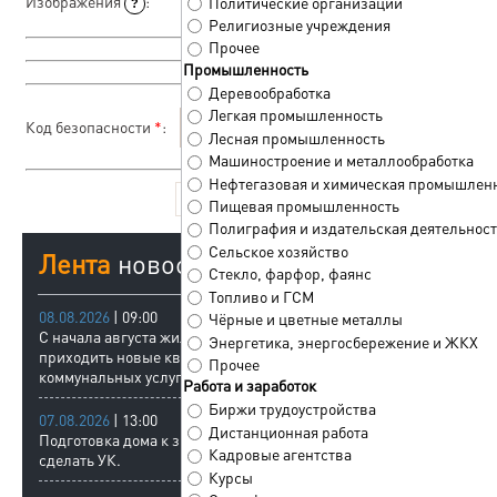
Изображения
:
Политические организации
?
Мультизагрузчик
Религиозные учреждения
Прочее
Промышленность
Деревообработка
Легкая промышленность
Код безопасности
*
:
Лесная промышленность
Машиностроение и металлообработка
Нефтегазовая и химическая промышлен
Пищевая промышленность
Полиграфия и издательская деятельност
Сельское хозяйство
Лента
новостей
Стекло, фарфор, фаянс
Топливо и ГСМ
08.08.2026
| 09:00
Чёрные и цветные металлы
С начала августа жильцам стали
Энергетика, энергосбережение и ЖКХ
приходить новые квитанции на оплату
Прочее
коммунальных услуг.
Работа и заработок
Биржи трудоустройства
07.08.2026
| 13:00
Дистанционная работа
Подготовка дома к зиме и что должна
Кадровые агентства
сделать УК.
Курсы