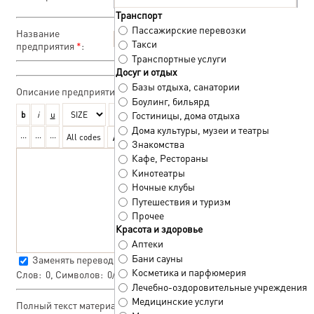
Транспорт
Пассажирские перевозки
Название
Такси
предприятия
*
:
Транспортные услуги
Досуг и отдых
Базы отдыха, санатории
Описание предприятия
*
:
Боулинг, бильярд
Гостиницы, дома отдыха
Дома культуры, музеи и театры
Знакомства
Кафе, Рестораны
Кинотеатры
Ночные клубы
Путешествия и туризм
Прочее
Красота и здоровье
Аптеки
Бани сауны
Заменять переводы строк тегом
<BR>
Косметика и парфюмерия
Слов:
0
, Символов:
0/0
Лечебно-оздоровительные учреждения
Медицинские услуги
Полный текст материала: