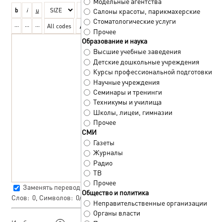
Модельные агентства
Салоны красоты, парикмахерские
Стоматологические услуги
Прочее
Образование и наука
Высшие учебные заведения
Детские дошкольные учреждения
Курсы профессиональной подготовки
Научные учреждения
Семинары и тренинги
Техникумы и училища
Школы, лицеи, гимназии
Прочее
СМИ
Газеты
Журналы
Радио
ТВ
Прочее
Заменять переводы строк тегом
<BR>
Общество и политика
Слов:
0
, Символов:
0/0
Неправительственные организации
Органы власти
Стандартный загрузчик
|