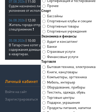
Сертификация и тестирование
07.08.2026
| 11:00
Прочее
Судом назначено лишение свободы за
уклонение от исполнения обязанностей.
Спорт
Бассейны
06.08.2026
| 12:00
Спортивные клубы и секции
Житель города отправлен в
Спортивные товары
спецприемник ❗
Спортивные учреждения
Экономика и финансы
05.08.2026
| 10:00
Аудит и консалтинг
В Татарстане хотят ужесточить правила
Банки
содержания домашних животных
Страховые услуги
в квартирах.
Финансовые услуги
Торговля
Бытовая техника, электроника
Книги, канцтовары
Компьютеры, оргтехника
Личный кабинет
Сервисы
Мебель, интерьер
Оборудование, приборы
Войти на сайт
Справочник компаний
Текстиль, одежда, обувь
Торговые центры
Зарегистрироваться
Знакомства
Подарки, украшения
Продукты питания, напитки