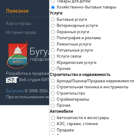
Товары для детей
Хозяйственно-бытовые товары
Полезное
Поддержка
Услуги
Бытовые услуги
Карта города
Реклама
Ветеринарные услуги
Охранные услуги
История города
Контакты
Полиграфия и реклама
Ремонтные услуги
Ритуальные услуги
Услуги связи
Юридические услуги
Прочее
Разработка и продвжиение сайта
Строительство и недвижимость
Веб-студия БИТРУ
Аренда/Оценка/Продажа недвижимости
Строительная техника и инструменты
Бугульма
© 2008-2026 . Все права защищены.
Строительство
При использовании материалов сайта ссылка на сайт обязательна.
Стройматериалы
Прочее
Автомобили
Автозапчасти и аксессуары
АЗС, гаражи, стоянки
Продажа