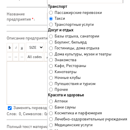
Транспорт
Пассажирские перевозки
Название
Такси
предприятия
*
:
Транспортные услуги
Досуг и отдых
Базы отдыха, санатории
Описание предприятия
*
:
Боулинг, бильярд
Гостиницы, дома отдыха
Дома культуры, музеи и театры
Знакомства
Кафе, Рестораны
Кинотеатры
Ночные клубы
Путешествия и туризм
Прочее
Красота и здоровье
Аптеки
Бани сауны
Заменять переводы строк тегом
<BR>
Косметика и парфюмерия
Слов:
0
, Символов:
0/0
Лечебно-оздоровительные учреждения
Медицинские услуги
Полный текст материала: