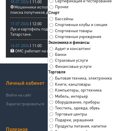
Сертификация и тестирование
18.07.2026
| 11:00
Прочее
🛑Мошенники используют сервисы
поиска попутчиков для кражи денег.
Спорт
Бассейны
17.07.2026
| 12:00
Спортивные клубы и секции
Лук и картофель подорожали в
Спортивные товары
Татарстане.
Спортивные учреждения
Экономика и финансы
16.07.2026
| 11:00
Аудит и консалтинг
🏥 ОМС работает на всю страну.
Банки
Страховые услуги
Финансовые услуги
Торговля
Бытовая техника, электроника
Личный кабинет
Сервисы
Книги, канцтовары
Компьютеры, оргтехника
Войти на сайт
Справочник компаний
Мебель, интерьер
Оборудование, приборы
Зарегистрироваться
Знакомства
Текстиль, одежда, обувь
Торговые центры
Подарки, украшения
Продукты питания, напитки
Полезное
Поддержка