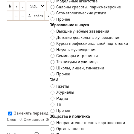
Модельные агентства
Салоны красоты, парикмахерские
Стоматологические услуги
Прочее
Образование и наука
Высшие учебные заведения
Детские дошкольные учреждения
Курсы профессиональной подготовки
Научные учреждения
Семинары и тренинги
Техникумы и училища
Школы, лицеи, гимназии
Прочее
СМИ
Газеты
Журналы
Радио
ТВ
Прочее
Заменять переводы строк тегом
<BR>
Общество и политика
Слов:
0
, Символов:
0/0
Неправительственные организации
Органы власти
Стандартный загрузчик
|