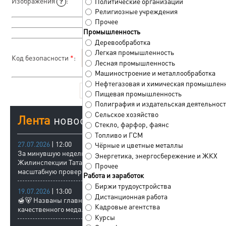
Изображения
:
Политические организации
?
Мультизагрузчик
Религиозные учреждения
Прочее
Промышленность
Деревообработка
Легкая промышленность
Код безопасности
*
:
Лесная промышленность
Машиностроение и металлообработка
Нефтегазовая и химическая промышлен
Пищевая промышленность
Полиграфия и издательская деятельност
Сельское хозяйство
Лента
новостей
Стекло, фарфор, фаянс
Топливо и ГСМ
27.07.2026
| 12:00
Чёрные и цветные металлы
За минувшую неделю специалисты
Энергетика, энергосбережение и ЖКХ
Жилинспекции Татарстана провели
Прочее
масштабную проверку 73 МКД.
Работа и заработок
Биржи трудоустройства
19.07.2026
| 13:00
Дистанционная работа
🍯🐻 Названы главные признаки
Кадровые агентства
качественного меда.
Курсы