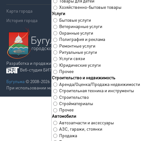
Товары для детей
Хозяйственно-бытовые товары
Карта города
Реклама
Услуги
Бытовые услуги
История города
Контакты
Ветеринарные услуги
Охранные услуги
Полиграфия и реклама
Ремонтные услуги
Ритуальные услуги
Услуги связи
Разработка и продвжиение сайта
Юридические услуги
Веб-студия БИТРУ
Прочее
Строительство и недвижимость
Бугульма
© 2008-2026 . Все права защищены.
Аренда/Оценка/Продажа недвижимости
При использовании материалов сайта ссылка на сайт обязательна.
Строительная техника и инструменты
Строительство
Стройматериалы
Прочее
Автомобили
Автозапчасти и аксессуары
АЗС, гаражи, стоянки
Продажа