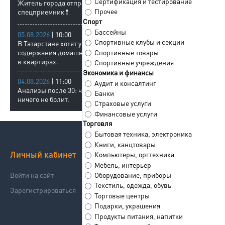
Сертификация и тестирование
Житель города отправлен в
Прочее
спецприемник ❗
Спорт
Бассейны
05.08.2026
| 10:00
Спортивные клубы и секции
В Татарстане хотят ужесточить правила
содержания домашних животных
Спортивные товары
в квартирах.
Спортивные учреждения
Экономика и финансы
04.08.2026
| 11:00
Аудит и консалтинг
Анализы после 30: что сдавать, даже если
Банки
ничего не болит.
Страховые услуги
Финансовые услуги
Торговля
Бытовая техника, электроника
Книги, канцтовары
Личный кабинет
Сервисы
Компьютеры, оргтехника
Мебель, интерьер
Войти на сайт
Справочник компаний
Оборудование, приборы
Текстиль, одежда, обувь
Зарегистрироваться
Знакомства
Торговые центры
Подарки, украшения
Продукты питания, напитки