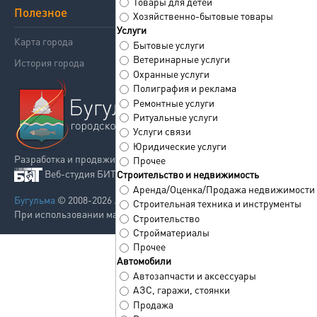
Товары для детей
Полезное
Поддержка
Хозяйственно-бытовые товары
Услуги
Карта города
Реклама
Бытовые услуги
Ветеринарные услуги
История города
Контакты
Охранные услуги
Полиграфия и реклама
Ремонтные услуги
Ритуальные услуги
Услуги связи
Юридические услуги
Разработка и продвжиение сайта
Прочее
Веб-студия БИТРУ
Строительство и недвижимость
Аренда/Оценка/Продажа недвижимости
Бугульма
© 2008-2026 . Все права защищены.
Строительная техника и инструменты
При использовании материалов сайта ссылка на сайт обязательна.
Строительство
Стройматериалы
Прочее
Автомобили
Автозапчасти и аксессуары
АЗС, гаражи, стоянки
Продажа