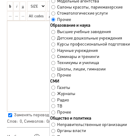
Модельные агентства
Салоны красоты, парикмахерские
Стоматологические услуги
Прочее
Образование и наука
Высшие учебные заведения
Детские дошкольные учреждения
Курсы профессиональной подготовки
Научные учреждения
Семинары и тренинги
Техникумы и училища
Школы, лицеи, гимназии
Прочее
СМИ
Газеты
Журналы
Радио
ТВ
Прочее
Заменять переводы строк тегом
<BR>
Общество и политика
Слов:
0
, Символов:
0/0
Неправительственные организации
Органы власти
Стандартный загрузчик
|