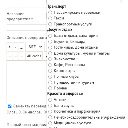
Транспорт
Пассажирские перевозки
Название
Такси
предприятия
*
:
Транспортные услуги
Досуг и отдых
Базы отдыха, санатории
Описание предприятия
*
:
Боулинг, бильярд
Гостиницы, дома отдыха
Дома культуры, музеи и театры
Знакомства
Кафе, Рестораны
Кинотеатры
Ночные клубы
Путешествия и туризм
Прочее
Красота и здоровье
Аптеки
Бани сауны
Заменять переводы строк тегом
<BR>
Косметика и парфюмерия
Слов:
0
, Символов:
0/0
Лечебно-оздоровительные учреждения
Медицинские услуги
Полный текст материала: