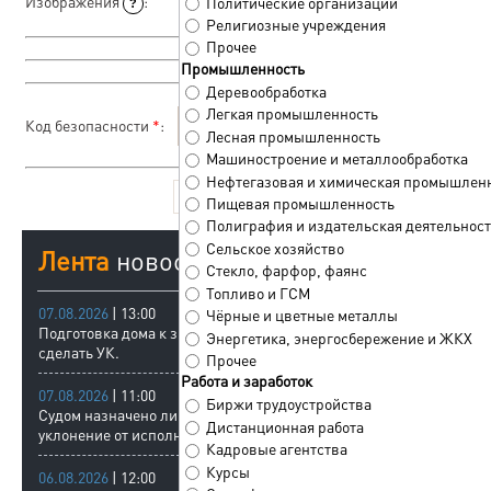
Изображения
:
Политические организации
?
Мультизагрузчик
Религиозные учреждения
Прочее
Промышленность
Деревообработка
Легкая промышленность
Код безопасности
*
:
Лесная промышленность
Машиностроение и металлообработка
Нефтегазовая и химическая промышлен
Пищевая промышленность
Полиграфия и издательская деятельност
Сельское хозяйство
Лента
новостей
Стекло, фарфор, фаянс
Топливо и ГСМ
07.08.2026
| 13:00
Чёрные и цветные металлы
Подготовка дома к зиме и что должна
Энергетика, энергосбережение и ЖКХ
сделать УК.
Прочее
Работа и заработок
07.08.2026
| 11:00
Биржи трудоустройства
Судом назначено лишение свободы за
Дистанционная работа
уклонение от исполнения обязанностей.
Кадровые агентства
Курсы
06.08.2026
| 12:00