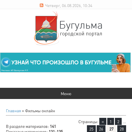
Четверг, 06.08.2026, 10:34
Главная
» Фильмы онлайн
Страницы
:
«
1
2
...
В разделе материалов
:
141
25
26
27
28
Показано материалов
:
131-135