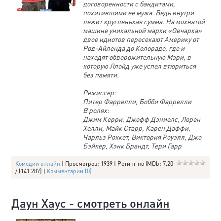
договоренности с бандитами,
похитившими ее мужа. Ведь внутри
лежит кругленькая сумма. На мохнатой
машине уникальной марки «Овчарка»
двое идиотов пересекают Америку от
Род-Айленда до Колорадо, где и
находят обворожительную Мэри, в
которую Ллойд уже успел втюриться
без памяти.
Режиссер:
Питер Фаррелли, Бобби Фаррелли
В ролях:
Джим Керри, Джефф Дэниелс, Лорен
Холли, Майк Старр, Карен Даффи,
Чарльз Роккет, Виктория Роуэлл, Джо
Бэйкер, Хэнк Брандт, Тери Гарр
Комедии онлайн
| Просмотров: 1939 | Ретинг по IMDb: 7.20
/ (141 287) |
Комментарии (0)
Даун Хаус - смотреть онлайн