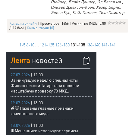
Грейнор, Блайт Даннер, Эд Бегли мл.,
Оливер Джексон-Коэн, Хезер Бёрнс,
Элиза Куп, Кейт Симсес, Тика Самптер
Комедии онлайн
| Просмотров: 1656 | Ретинг по IMDb: 5.80
/ (17 866) |
Комментарии (0)
1-5
6-10
...
121-125
126-130
131-135
136-140
141-141
Лента
новостей
27.07.2026
| 12:00
За минувшую неделю специалисты
Жилинспекции Татарстана провели
масштабную проверку 73 МКД.
19.07.2026
| 13:00
🍯🐻 Названы главные признаки
качественного меда.
18.07.2026
| 11:00
🛑Мошенники используют сервисы