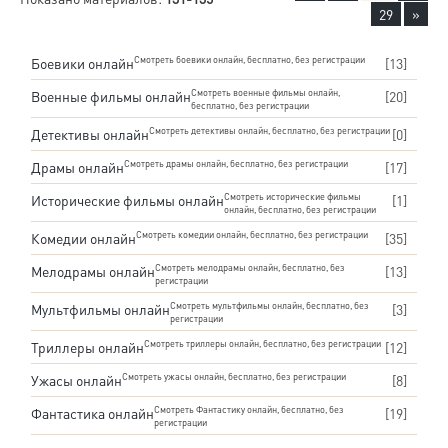
29
»
Смотреть боевики онлайн, бесплатно, без регистрации
Боевики онлайн
[13]
Смотреть военные фильмы онлайн,
Военные фильмы онлайн
[20]
бесплатно, без регистрации
Смотреть детективы онлайн, бесплатно, без регистрации
Детективы онлайн
[0]
Смотреть драмы онлайн, бесплатно, без регистрации
Драмы онлайн
[17]
Смотреть исторические фильмы
Исторические фильмы онлайн
[1]
онлайн, бесплатно, без регистрации
Смотреть комедии онлайн, бесплатно, без регистрации
Комедии онлайн
[35]
Смотреть мелодрамы онлайн, бесплатно, без
Мелодрамы онлайн
[13]
регистрации
Смотреть мультфильмы онлайн, бесплатно, без
Мультфильмы онлайн
[3]
регистрации
Смотреть триллеры онлайн, бесплатно, без регистрации
Триллеры онлайн
[12]
Смотреть ужасы онлайн, бесплатно, без регистрации
Ужасы онлайн
[8]
Смотреть Фантастику онлайн, бесплатно, без
Фантастика онлайн
[19]
регистрации