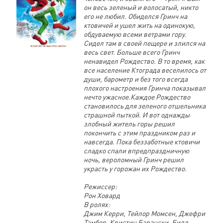
он весь зеленый и волосатый, никто
его не любил. Обиделся Гринч на
ктовичей и ушел жить на одинокую,
обдуваемую всеми ветрами гору.
Сидел там в своей пещере и злился на
весь свет. Больше всего Гринч
ненавидел Рождество. В то время, как
все население Ктограда веселилось от
души, барометр и без того всегда
плохого настроения Гринча показывал
нечто ужасное.Каждое Рождество
становилось для зеленого отшельника
страшной пыткой. И вот однажды
злобный житель горы решил
покончить с этим праздником раз и
навсегда. Пока беззаботные ктовичи
сладко спали впредпраздничную
ночь, вероломный Гринч решил
украсть у горожан их Рождество.
Режиссер:
Рон Ховард
В ролях:
Джим Керри, Тейлор Момсен, Джефри
Тэмбор, Кристин Барански, Билл