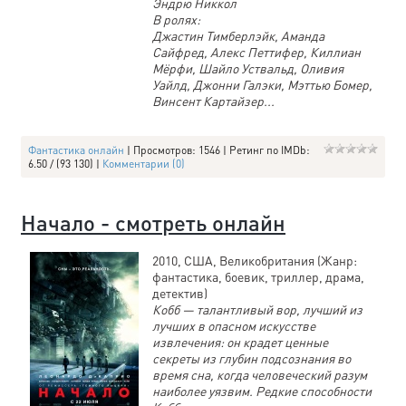
Эндрю Никкол
В ролях:
Джастин Тимберлэйк, Аманда
Сайфред, Алекс Петтифер, Киллиан
Мёрфи, Шайло Уствальд, Оливия
Уайлд, Джонни Галэки, Мэттью Бомер,
Винсент Картайзер...
Фантастика онлайн
| Просмотров: 1546 | Ретинг по IMDb:
6.50 / (93 130) |
Комментарии (0)
Начало - смотреть онлайн
2010, США, Великобритания (Жанр:
фантастика, боевик, триллер, драма,
детектив)
Кобб — талантливый вор, лучший из
лучших в опасном искусстве
извлечения: он крадет ценные
секреты из глубин подсознания во
время сна, когда человеческий разум
наиболее уязвим. Редкие способности