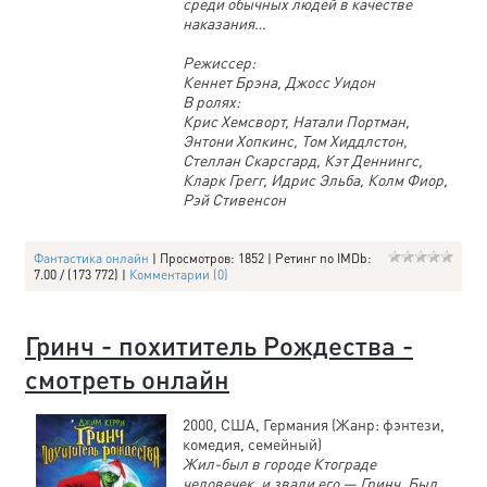
среди обычных людей в качестве
наказания…
Режиссер:
Кеннет Брэна, Джосс Уидон
В ролях:
Крис Хемсворт, Натали Портман,
Энтони Хопкинс, Том Хиддлстон,
Стеллан Скарсгард, Кэт Деннингс,
Кларк Грегг, Идрис Эльба, Колм Фиор,
Рэй Стивенсон
Фантастика онлайн
| Просмотров: 1852 | Ретинг по IMDb:
7.00 / (173 772) |
Комментарии (0)
Гринч - похититель Рождества -
смотреть онлайн
2000, США, Германия (Жанр: фэнтези,
комедия, семейный)
Жил-был в городе Ктограде
человечек, и звали его — Гринч. Был