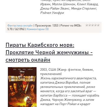
Ирвин, Молли Шеннон, Клинт Ховард,
Джош Райан Эванс, Минди Стерлинг,
Рэйчел Уинфри
Фантастика онлайн
| Просмотров: 1353 | Ретинг по IMDb:
5.70 / (62 096) |
Комментарии (0)
Пираты Карибского моря:
Проклятие Черной жемчужины -
смотреть онлайн
2003, США (Жанр: фэнтези, боевик,
приключения)
Жизнь харизматичного авантюриста,
капитана Джека Воробья, полная
увлекательных приключений, резко
меняется, когда его заклятый враг —
капитан Барбосса — похищает корабль
Джека, Черную Жемчужину, а затем
нападает на Порт Ройал и крадет