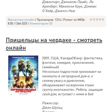
Девенпорт, Джонатан Прайс, Ли
Аренберг, Маккензи Крук, Дэмиан
О’Хейр, Джиллз Нью
Фантастика онлайн
| Просмотров: 1314 | Ретинг по IMDb:
8.00 / (366 023) |
Комментарии (0)
Пришельцы на чердаке - смотреть
онлайн
2009, США, Канада(Жанр: фантастика,
фэнтези, комедия, приключения,
семейный)
Несколько подростков приезжают на
каникулы в загородный дом и, к
своему ужасу и удивлению,
обнаруживают на верхнем этаже
группу инопланетян. Ребята, защищая
свой дом, вступают с ними в бой.
Режиссер:
Джон Шульц
В ролях: