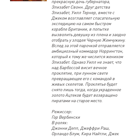
прекрасную дочь губернатора,
Элизабет Свонн. Друг детства
Элизабет, Уилл Тернер, вместе с
Джеком возглавляет спасательную
экспедицию на самом быстром
корабле Британии, в попытке
вызволить девушку из плена и заодно
отобрать у злодея Черную Жемчужину.
Вслед за этой парочкой отправляется
амбициозный коммодор Норрингтон,
который к тому же числится женихом
Элизабет. Однако Уилл не знает, что
над Барбоссой висит вечное
проклятие, при лунном свете
превращающее его с командой в
живых скелетов. Проклятье будет
снято лишь тогда, когда украденное
золото Ацтеков будет возвращено
пиратами на старое место.
Режиссер:
Гор Вербински
В ролях:
Джонни Депп, Джеффри Раш,
Орландо Блум, Кира Найтли, Джек