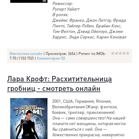
Режиссер:
Руперт Уайатт
В ролях:
Джеймс Франко, Джон Литгоу, Фрида
Пинто, Тайлер Лэбин, Брайан Кокс,
Том Фелтон, Дэвид Ойелоуо, Джэми
Харрис, Энди Серкис, Карин Коновал
Фантастика онлайн
| Просмотров: 2654 | Ретинг по IMDb:
7.70 / (153 752) |
Комментарии (0)
Лара Крофт: Расхитительница
гробниц - смотреть онлайн
2001, США, Германия, Япония,
Великобритания (Жанр: фэнтези,
боевик, триллер, приключения)
Она — само совершенство! На нашей
планете нет женщины, которая могла
бы сравниться с ней. Она —
божественно прекрасна, невероятно