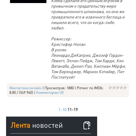
Кобба сделали его ценным игроком в
привычном к предательству мире
промышленного шпионажа, но они же
превратили его в извечного беглеца и
лишили всего, что он когда-либо
любил.
Режиссер:
Кристофер Нолан
В ролях:
Леонардо ДиКаприо, Джозеф Гордон-
Левитт, Эллен Пейдж, Том Харди, Кен
Ватанабе, Дилип Рао, Киллиан Мёрфи,
Том Беренджер, Марион Котийяр, Пит
Постлетуэйт
Фантастика онлайн
| Просмотров: 1880 | Ретинг по IMDb:
8.80 / (549 960) |
Комментарии (0)
1-10
11-19
Лента
новостей