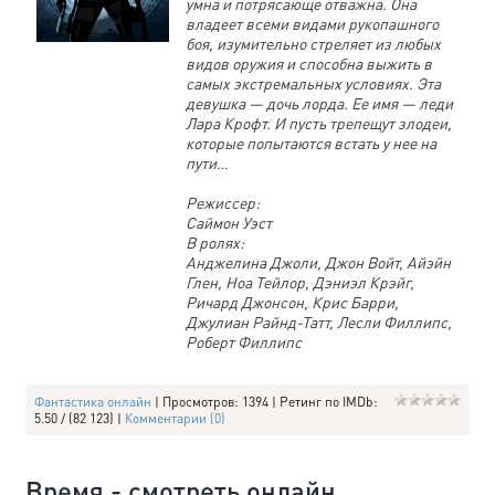
умна и потрясающе отважна. Она
владеет всеми видами рукопашного
боя, изумительно стреляет из любых
видов оружия и способна выжить в
самых экстремальных условиях. Эта
девушка — дочь лорда. Ее имя — леди
Лара Крофт. И пусть трепещут злодеи,
которые попытаются встать у нее на
пути…
Режиссер:
Саймон Уэст
В ролях:
Анджелина Джоли, Джон Войт, Айэйн
Глен, Ноа Тейлор, Дэниэл Крэйг,
Ричард Джонсон, Крис Барри,
Джулиан Райнд-Татт, Лесли Филлипс,
Роберт Филлипс
Фантастика онлайн
| Просмотров: 1394 | Ретинг по IMDb:
5.50 / (82 123) |
Комментарии (0)
Время - смотреть онлайн