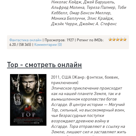
Николас Кейдж, Джей Барушель,
Альфред Молина, Тереза Палмер, Тоби
Кеббелл, Омар Бенсон Миллер,
Моника Беллуччи, Элис Крайдж,
Джэйк Черри, Джеймс А. Стефенс
Фантастика онлайн
| Просмотров: 1927 | Ретинг по IMDb:
6.20 / (58 365) |
Комментарии (0)
Тор - смотреть онлайн
2011, США (Жанр: фэнтези, боевик,
приключения)
Эпическое приключение происходит
как на нашей планете Земля, так и в
вымышленном королевстве богов
Асгарде. В центре истории — Могучий
Тор, сильный, но высокомерный воин,
чьи безрассудные поступки
возрождают древнюю войну в
Асгарде. Тора отправляют в ссылку на
Землю, лишают сил и заставляют жить