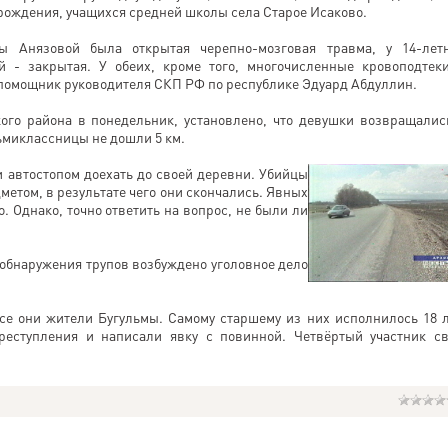
рождения, учащихся средней школы села Старое Исаково.
ы Анязовой была открытая черепно-мозговая травма, у 14-лет
 - закрытая. У обеих, кроме того, многочисленные кровоподтек
й помощник руководителя СКП РФ по республике Эдуард Абдуллин.
го района в понедельник, установлено, что девушки возвращалис
ьмиклассницы не дошли 5 км.
и автостопом доехать до своей деревни. Убийцы
етом, в результате чего они скончались. Явных
. Однако, точно ответить на вопрос, не были ли
 обнаружения трупов возбуждено уголовное дело
е они жители Бугульмы. Самому старшему из них исполнилось 18 л
реступления и написали явку с повинной. Четвёртый участник с