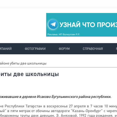
МПАНИЙ
ФОТОГРАФИИ
ФОРУМ
СПРАВОЧНАЯ
айоне убиты две школьницы
биты две школьницы
роживавшие в деревне Исаково Бугульминского района республики.
е Республики Татарстан в воскресенье 27 апреля в 7 часов 10 мину
ый" в пяти метрах от обочины автодороги "Казань-Оренбург" с череп
бнаружены трупы двух девушек, Э. Анязовой, 1992 года рождения, и