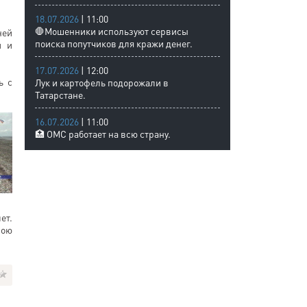
18.07.2026
| 11:00
🛑Мошенники используют сервисы
ней
поиска попутчиков для кражи денег.
и и
17.07.2026
| 12:00
ь с
Лук и картофель подорожали в
Татарстане.
16.07.2026
| 11:00
🏥 ОМС работает на всю страну.
ет.
вою