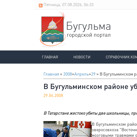
Пятница, 07.08.2026, 06:33
ГЛАВНАЯ
НОВОСТИ
СПРАВОЧНИК КО
Главная
»
2008
»
Апрель
»
29
» В Бугульминском р
В Бугульминском районе у
29.04.2008
В Татарстане жестоко убиты две школьницы, п
В Бугульминском район
зверосовхоза "Восточн
мозговыми травмами о