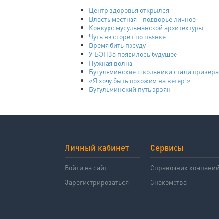
Центр здоровья открылся
Власть местная - подворье личное
Конкурс мусульманской архитектуры
Чуть не сгорел по пьянке
Время бить посуду
У БЭНЗа появилось будущее
Нужная волна
Бугульминские школьники стали призер
«Я хочу быть похожим на ветер!»
Бугульминский путь эрзян
Личный кабинет
Сервисы
Войти на сайт
Справочник компани
Зарегистрироваться
Знакомства