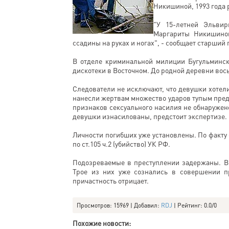
Никишиной, 1993 года 
"У 15-летней Эльвир
Маргариты Никишиной
ссадины на руках и ногах", - сообщает старши
В отделе криминальной милиции Бугульминско
дискотеки в Восточном. До родной деревни вос
Следователи не исключают, что девушки хотел
нанесли жертвам множество ударов тупым предм
признаков сексуального насилия не обнаружено
девушки изнасилованы, предстоит экспертизе.
Личности погибших уже установлены. По факту
по ст.105 ч.2 (убийство) УК РФ.
Подозреваемые в преступлении задержаны. Вс
Трое из них уже сознались в совершении п
причастность отрицает.
Просмотров
: 15969 |
Добавил
:
RDJ
|
Рейтинг
:
0.0
/
0
Похожие новости: