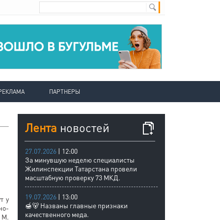
РЕКЛАМА
ПАРТНЕРЫ
Лента
новостей
27.07.2026
| 12:00
За минувшую неделю специалисты
Жилинспекции Татарстана провели
масштабную проверку 73 МКД.
19.07.2026
| 13:00
т у
🍯🐻 Названы главные признаки
но-
качественного меда.
 М.