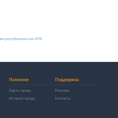
ами республиканских НПК
Полезное
Поддержка
й
Карта города
Реклама
История города
Контакты