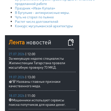
проделанной работе
Праздник «Иван Купала»
В Бугульме - антикризисные меры.
Чуть не сгорел по пьянке
Растет число долгожителей
Конкурс мусульманской архитектуры
Лента
новостей
27.07.2026
| 12:00
За минувшую неделю специалисты
Жилинспекции Татарстана провели
масштабную проверку 73 МКД.
19.07.2026
| 13:00
🍯🐻 Названы главные признаки
качественного меда.
18.07.2026
| 11:00
🛑Мошенники используют сервисы
поиска попутчиков для кражи денег.