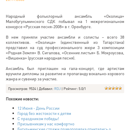
Народный фольклорный ансамбль «Околица»
Малобугульминского СДК побывал на 1 межрегиональном
конкурсе «Русская песня-2008» в г. Оренбурге.
В нем приняли участие ансамбли и солисты – всего 38
коллективов. «Околица» (единственный из Татарстана)
представил на суд профессионального жюри 3 композиции
«Родная Земля» В. Сигалова, «Осенние листья» Б. Мокроусова,
«Вишенка» (русская народная песня).
Ансамбль был приглашен на гала-концерт, где артистам
вручили дипломы за развитие и пропаганду вокально-хорового
жанра и сувенир за участие.
Просмотров
: 9524 |
Добавил
:
RDJ
|
Рейтинг
:
5.0
/
1
Похожие новости:
12 Июня - День России
Город без жестокости к детям
С праздником победы!
Призывникам у нас комфортно
Бугульминские стражи правопорядка отчитались о