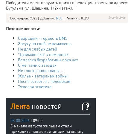
Победители могут получить призы в редакции газеты по адресу:
Бугульма, ул. Шашина, 1 (2-й этаж).
Просмотров
: 9825 |
Добавил
:
RDJ
|
Рейтинг
:
0.0
/
0
Похожие новости:
Сварщики - гордость БМЗ
Засуху на хлеб не намажешь
Не для слабых детей
"Дюймовочка" у пожарных
Всплеска безработицы пока нет
С мечтами о звездах
Не только ради славы...
Жилье - ветеранам войны
Песня остается с человеком
Тяжелая атлетика
Лента
новостей
08.08.2026
| 09:00
С начала августа жильцам стали
приходить новые квитанции на оплату