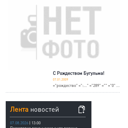
С Рождеством Бугульма!
07.01.2009
="рождество" =":..." ="289" ="" ="0" ...
Лента
новостей
07.08.2026
| 13:00
Подготовка дома к зиме и что должна