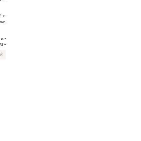
й в
еки
тин
та»