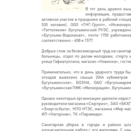
В тот день дружно выш
информации, предостав
активное участие в празднике в рабочей спец
530 человек), ООО «ТНГ-Групп», «Инженерн
«Таттелеком» Бугульминский РУЭС, учреждени
«Бугульма-Водоканал», почти 1750 работнико
соответственно – 658 и 1577.
Добрых слов за безвозмездный труд на санита
больницы, отдел по делам молодежи, спорту и
улице Гафиатуллина, магазин «Новинка», гости
Примечательно, что в день ударного труда б
отходов вывезено свыше 2044 кубометров 
Бугульминское», БОЗНА, ОАО «Бугульмаре
«Бугульминская ПМК «Мелиорация», Бугульминс
Однако некоторые организации уделили недост
руководители магазина «Сюрприз», ЗАО «БКХП
«Энергосбыта», НПО НТЭС, магазина «Мир масе
ИП «Нагорнов», ТК «Пирамида».
Санитарная уборка в городе и районе шла
разъяснительная работа с его жителями. С на