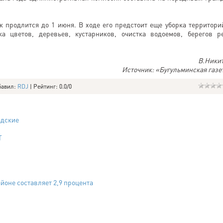
 продлится до 1 июня. В ходе его предстоит еще уборка территори
ка цветов, деревьев, кустарников, очистка водоемов, берегов р
В.Ники
Источник: «Бугульминская газе
бавил
:
RDJ
|
Рейтинг
:
0.0
/
0
адские
Т
йоне составляет 2,9 процента