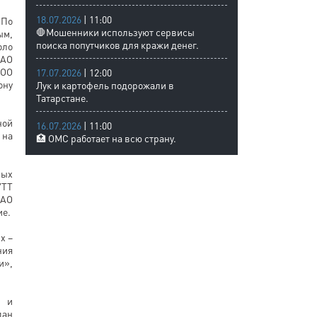
18.07.2026
| 11:00
 По
🛑Мошенники используют сервисы
ым,
поиска попутчиков для кражи денег.
оло
ОАО
ООО
17.07.2026
| 12:00
ону
Лук и картофель подорожали в
Татарстане.
ной
16.07.2026
| 11:00
 на
🏥 ОМС работает на всю страну.
вых
УТТ
ОАО
ие.
х –
ния
и»,
а и
дан