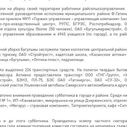
ли на уборку своей территории работники райсельхозуправления.
ленной руководителем исполкома муниципального района Ф.Гатин
овке приняли МУП «Горжил-управление – управляющая компания» (ок
о-про-изводственный центр», РУПС, БГРЭС, Роспотребнадзор, 
я отдела культуры (более 250 человек), ОАО «Бугульмаремстрой», 
в управления образованием и 6945 учащихся (по городу), а по рай
рной уборке Бугульмы заслужили также коллектив центральной район
 туризму, ОАО «Стройтрест», кадетская школа, «Казанские аптеки»
ница «Бугульма», «Оптика плюс», педучилище.
ыло выделено 226 транспортных средств. На полигон твердых быто
мусора. Активно предоставляли транспорт ООО «ТНГ-Групп», «
мстрой», БЭНЗ, ПЛ-75, БЭС ОАО «Татэнерго», ЗАО «СУ-32», 
кий участок Ульяновской автобазы Самарского автокомбината и друг
аточно внимания проведению субботника в городе и районе. Среди ни
 № 1», ИП «Канавалов», микрорынка на улице Дзержинского, отделе
л», «Мегарус – страховая компания», Татпромтехпроекта, кафе «Сит
 и до этого субботника. Проводились осмотр частного сектор
чала года административная комиссия составила на нерадивых граж