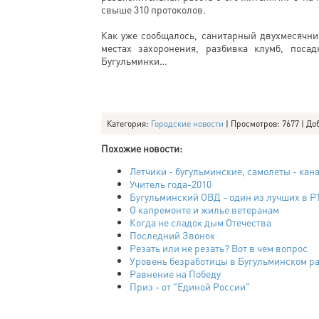
свыше 310 протоколов.
Как уже сообщалось, санитарный двухмесячник
местах захоронения, разбивка клумб, посад
Бугульминки…
Категория
:
Городские новости
|
Просмотров
: 7677 |
До
Похожие новости:
Летчики - бугульминские, самолеты - кан
Учитель года-2010
Бугульминский ОВД - один из лучших в Р
О капремонте и жилье ветеранам
Когда не сладок дым Отечества
Последний Звонок
Резать или не резать? Вот в чем вопрос
Уровень безработицы в Бугульминском ра
Равнение на Победу
Приз - от "Единой России"