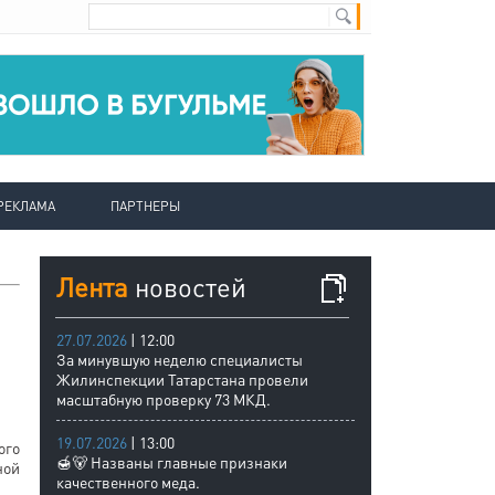
РЕКЛАМА
ПАРТНЕРЫ
Лента
новостей
27.07.2026
| 12:00
За минувшую неделю специалисты
Жилинспекции Татарстана провели
масштабную проверку 73 МКД.
19.07.2026
| 13:00
ого
🍯🐻 Названы главные признаки
ной
качественного меда.