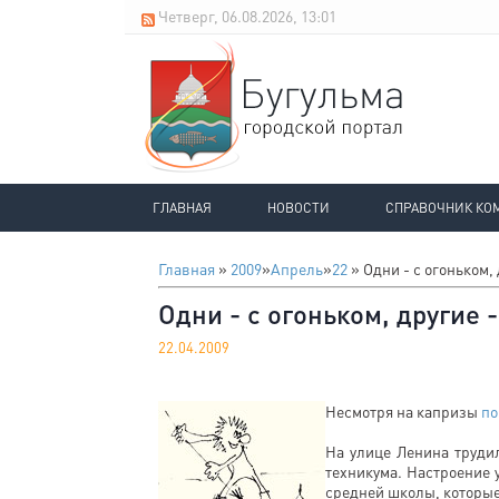
Четверг, 06.08.2026, 13:01
ГЛАВНАЯ
НОВОСТИ
СПРАВОЧНИК КО
Главная
»
2009
»
Апрель
»
22
» Одни - с огоньком, 
Одни - с огоньком, другие 
22.04.2009
Несмотря на капризы
по
На улице Ленина труди
техникума. Настроение 
средней школы, которые