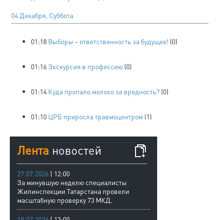
04 Декабря, Суббота
01:18
Выборы – ответственность за будущее!
(0)
01:16
Экскурсия в профессию
(0)
01:14
Куда пропало молоко за вредность?
(0)
01:10
ЦРБ приросла травмоцентром
(1)
Лента
новостей
27.07.2026
| 12:00
За минувшую неделю специалисты
Жилинспекции Татарстана провели
масштабную проверку 73 МКД.
19.07.2026
| 13:00