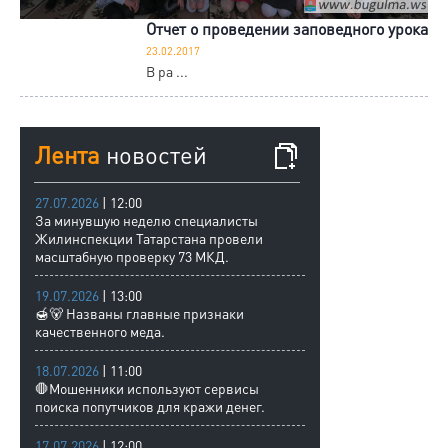
Отчет о проведении заповедного урока
23.02.2017
В ра ...
Лента
новостей
27.07.2026
| 12:00
За минувшую неделю специалисты
Жилинспекции Татарстана провели
масштабную проверку 73 МКД.
19.07.2026
| 13:00
🍯🐻 Названы главные признаки
качественного меда.
18.07.2026
| 11:00
🛑Мошенники используют сервисы
поиска попутчиков для кражи денег.
17.07.2026
| 12:00