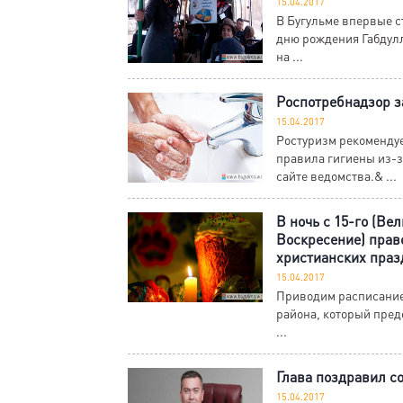
15.04.2017
В Бугульме впервые с
дню рождения Габдулл
на ...
Роспотребнадзор з
15.04.2017
Ростуризм рекомендуе
правила гигиены из-з
сайте ведомства.& ...
В ночь с 15-го (Ве
Воскресение) прав
христианских праз
15.04.2017
Приводим расписание
района, который пред
...
Глава поздравил с
15.04.2017