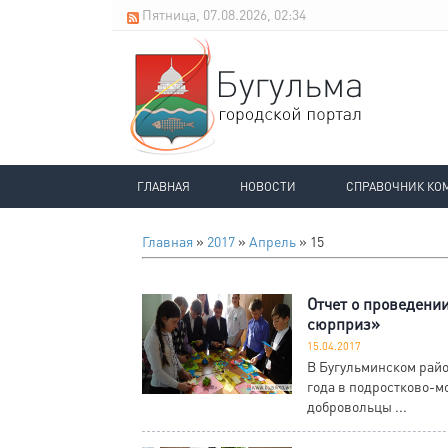
Пятница, 07.08.2026, 02:34
ГЛАВНАЯ
НОВОСТИ
СПРАВОЧНИК КО
Главная
»
2017
»
Апрель
»
15
Отчет о проведени
сюрприз»
15.04.2017
В Бугульминском райо
года в подростково-
добровольцы ...