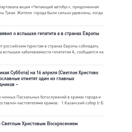
тартовала акция «Читающий автобус», приуроченная
ы Тукая. Жители города были сильно удивлены, когда
аявил о вспышке гепатита а в странах Европы
т российским туристам в странах Европы соблюдать
а вспышки заболеваемости гепатитом А, сообщается на
ликая Суббота) на 16 апреля (Светлое Христово
ославные отметят один из главных
дников –
 ночных Пасхальных богослужений в храмах города и
оставлен настоятелями храмов: 1.Казанский собор (г.Б
о Светлым Христовым Воскресением