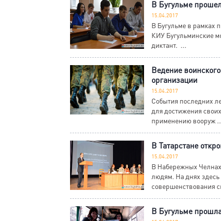
В Бугульме прошел
15.04.2017
В Бугульме в рамках 
КИУ Бугульминские м
диктант. ...
Ведение воинского
организации
15.04.2017
События последних лет
для достижения своих
применению вооруж ..
В Татарстане откр
15.04.2017
В Набережных Челнах
людям. На днях здесь
совершенствования си
В Бугульме прошла