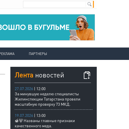
РЕКЛАМА
ПАРТНЕРЫ
Лента
новостей
27.07.2026
| 12:00
За минувшую неделю специалисты
Жилинспекции Татарстана провели
масштабную проверку 73 МКД.
19.07.2026
| 13:00
🍯🐻 Названы главные признаки
качественного меда.