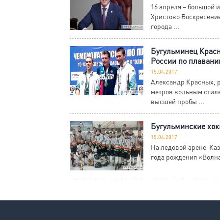
16 апреля – большой 
Христово Воскресение
города ...
Бугульминец Красн
России по плаван
15.04.2017
Александр Красных, р
метров вольным стил
высшей пробы ...
Бугульминские хок
15.04.2017
На ледовой арене Каз
года рождения «Волна» 