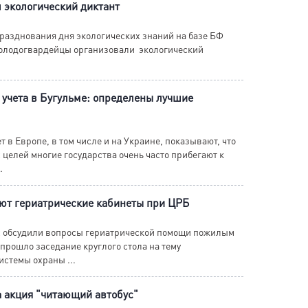
 экологический диктант
празднования дня экологических знаний на базе БФ
олодогвардейцы организовали экологический
 учета в Бугульме: определены лучшие
 в Европе, в том числе и на Украине, показывают, что
 целей многие государства очень часто прибегают к
.
оют гериатрические кабинеты при ЦРБ
 обсудили вопросы гериатрической помощи пожилым
 прошло заседание круглого стола на тему
стемы охраны ...
 акция "читающий автобус"