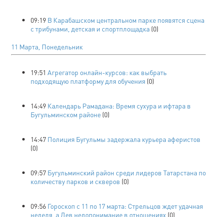
09:19
В Карабашском центральном парке появятся сцена
с трибунами, детская и спортплощадка
(0)
11 Марта, Понедельник
19:51
Агрегатор онлайн-курсов: как выбрать
подходящую платформу для обучения
(0)
14:49
Календарь Рамадана: Время сухура и ифтара в
Бугульминском районе
(0)
14:47
Полиция Бугульмы задержала курьера аферистов
(0)
09:57
Бугульминский район среди лидеров Татарстана по
количеству парков и скверов
(0)
09:56
Гороскоп с 11 по 17 марта: Стрельцов ждет удачная
неделя, а Дев недопонимание в отношениях
(0)