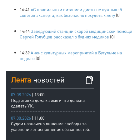
16:41
«С правильным питанием диеты не нужны»: 5
советов эксперта, как безопасно похудеть к лету
(0)
14:44
Заведующий станции скорой медицинской помощи
Сергей Голубцов рассказал о буднях медиков
(0)
14:39
Анонс культурных мероприятий в Бугульме на
неделю
(0)
Лента
новостей
07.08.2026
| 13:00
Подготовка дома к зиме и что должна
сделать УК.
07.08.2026
| 11:00
Судом назначено лишение свободы за
уклонение от исполнения обязанностей.