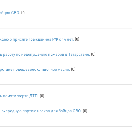
ойцов СВО.
(0)
дею о присяге гражданина РФ с 14 лет.
(0)
ь работу по недопущению пожаров в Татарстане.
(0)
арстане подешевело сливочное масло.
(0)
ь памяти жертв ДТП.
(0)
 очередную партию носков для бойцов СВО.
(0)