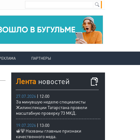
РЕКЛАМА
ПАРТНЕРЫ
Лента
новостей
27.07.2026
| 12:00
За минувшую неделю специалисты
Жилинспекции Татарстана провели
масштабную проверку 73 МКД.
19.07.2026
| 13:00
🍯🐻 Названы главные признаки
качественного меда.