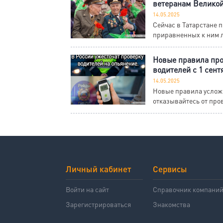
ветеранам Великой
14.05.2025
Сейчас в Татарстане 
приравненных к ним л
Новые правила про
водителей с 1 сент
14.05.2025
Новые правила усложн
отказывайтесь от про
Личный кабинет
Сервисы
Войти на сайт
Справочник компани
Зарегистрироваться
Знакомства