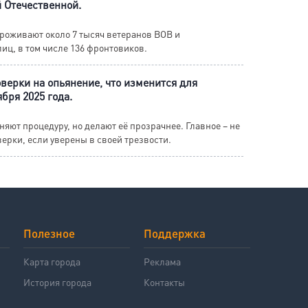
 Отечественной.
проживают около 7 тысяч ветеранов ВОВ и
иц, в том числе 136 фронтовиков.
верки на опьянение, что изменится для
ября 2025 года.
яют процедуру, но делают её прозрачнее. Главное – не
верки, если уверены в своей трезвости.
Полезное
Поддержка
й
Карта города
Реклама
История города
Контакты