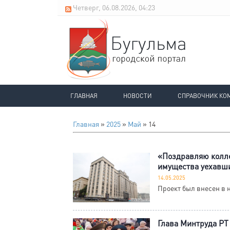
Четверг, 06.08.2026, 04:23
ГЛАВНАЯ
НОВОСТИ
СПРАВОЧНИК КО
Главная
»
2025
»
Май
»
14
«Поздравляю колле
имущества уехавш
14.05.2025
Проект был внесен в 
Глава Минтруда РТ