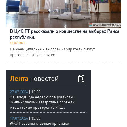
В ЦИК РТ рассказали о новшестве на выборах Раиса
республики.
10.07.2025
На муниципальных выборах избиратели смогут
проголосовать досрочно:
Лента
новостей
27.07.2026
| 12:00
За минувшую неделю специалисты
Жилинспекции Татарстана провели
масштабную проверку 73 МКД.
19.07.2026
| 13:00
🍯🐻 Названы главные признаки