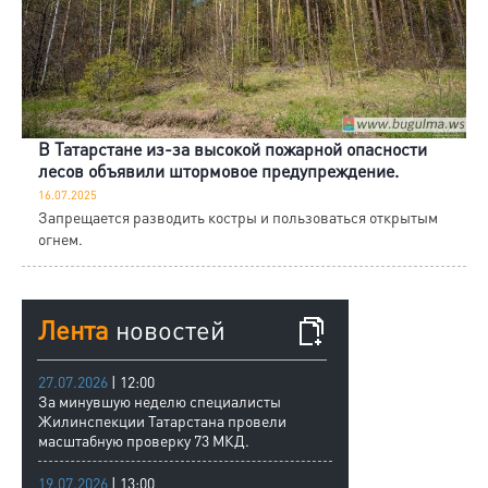
В Татарстане из-за высокой пожарной опасности
лесов объявили штормовое предупреждение.
16.07.2025
Запрещается разводить костры и пользоваться открытым
огнем.
Лента
новостей
27.07.2026
| 12:00
За минувшую неделю специалисты
Жилинспекции Татарстана провели
масштабную проверку 73 МКД.
19.07.2026
| 13:00