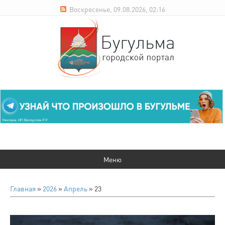
Воскресенье, 09.08.2026, 02:16
Главная
»
2026
»
Апрель
»
23