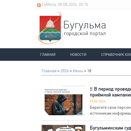
Суббота, 08.08.2026, 20:10
ГЛАВНАЯ
НОВОСТИ
СПРАВОЧНИК КО
Главная
»
2026
»
Июнь
»
18
‼️ В период провед
приёмной кампании
18.06.2026
Берегите свои персо
источникам информац
Бугульминским суд