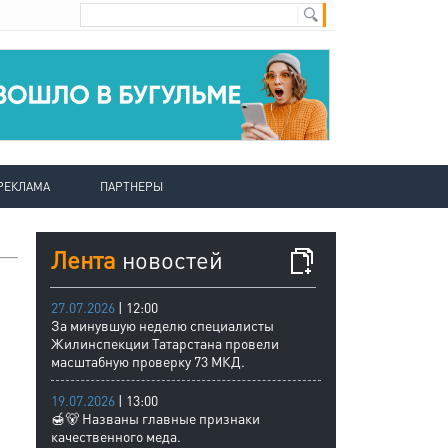
РЕКЛАМА
ПАРТНЕРЫ
Лента
новостей
27.07.2026
| 12:00
За минувшую неделю специалисты
Жилинспекции Татарстана провели
масштабную проверку 73 МКД.
19.07.2026
| 13:00
🍯🐻 Названы главные признаки
качественного меда.