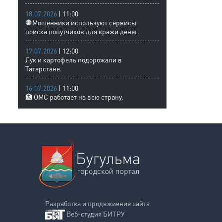
18.07.2026
| 11:00
🛑Мошенники используют сервисы
поиска попутчиков для кражи денег.
17.07.2026
| 12:00
Лук и картофель подорожали в
Татарстане.
16.07.2026
| 11:00
🏥 ОМС работает на всю страну.
Разработка и продвжиение сайта
Веб-студия БИТРУ