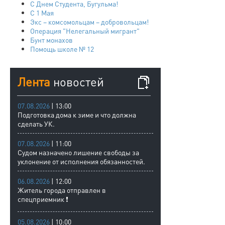
С Днем Студента, Бугульма!
C 1 Мая
Экс – комсомольцам – добровольцам!
Операция "Нелегальный мигрант"
Бунт монахов
Помощь школе № 12
Лента
новостей
07.08.2026
| 13:00
Подготовка дома к зиме и что должна
сделать УК.
07.08.2026
| 11:00
Судом назначено лишение свободы за
уклонение от исполнения обязанностей.
06.08.2026
| 12:00
Житель города отправлен в
спецприемник ❗
05.08.2026
| 10:00