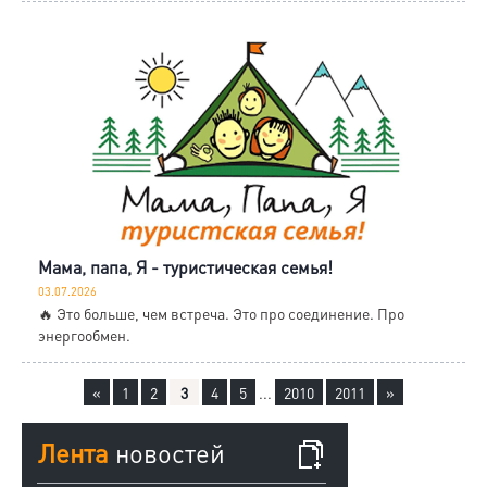
Мама, папа, Я - туристическая семья!
03.07.2026
🔥 Это больше, чем встреча. Это про соединение. Про
энергообмен.
«
1
2
3
4
5
...
2010
2011
»
Лента
новостей