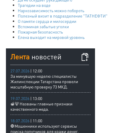
Трагедии на воде
Наркозависимость можно побороть
Полезный визит в подразделение "ТАТНЕФТИ"
О памяти сердца и милосердии
Вспоминая забытые уголки
Пожарная безопасность
Елена выходит на мировой уровень
Лента
новостей
27.07.2026
| 12:00
За минувшую неделю специалисты
Жилинспекции Татарстана провели
масштабную проверку 73 МКД.
19.07.2026
| 13:00
🍯🐻 Названы главные признаки
качественного меда.
18.07.2026
| 11:00
🛑Мошенники используют сервисы
поиска попутчиков для кражи денег.