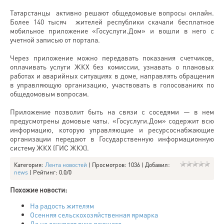
Татарстанцы активно решают общедомовые вопросы онлайн.
Более 140 тысяч жителей республики скачали бесплатное
мобильное приложение «Госуслуги.Дом» и вошли в него с
учетной записью от портала.
Через приложение можно передавать показания счетчиков,
оплачивать услуги ЖКХ без комиссии, узнавать о плановых
работах и аварийных ситуациях в доме, направлять обращения
в управляющую организацию, участвовать в голосованиях по
общедомовым вопросам.
Приложение позволит быть на связи с соседями — в нем
предусмотрены домовые чаты. «Госуслуги.Дом» содержит всю
информацию, которую управляющие и ресурсоснабжающие
организации передают в Государственную информационную
систему ЖКХ (ГИС ЖКХ).
Категория
:
Лента новостей
|
Просмотров
: 1036 |
Добавил
:
news
|
Рейтинг
:
0.0
/
0
Похожие новости:
На радость жителям
Осенняя сельскохозяйственная ярмарка
Да не оскудеет рука дающего