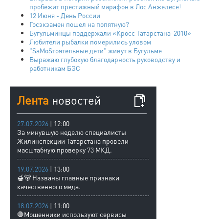
пробежит престижный марафон в Лос Анжелесе!
12 Июня - День России
Госэкзамен пошел на попятную?
Бугульминцы поддержали «Кросс Татарстана-2010»
Любители рыбалки померились уловом
"SаMоSтоятельные дети" живут в Бугульме
Выражаю глубокую благодарность руководству и
работникам БЭС
Лента
новостей
27.07.2026
| 12:00
За минувшую неделю специалисты
Жилинспекции Татарстана провели
масштабную проверку 73 МКД.
19.07.2026
| 13:00
🍯🐻 Названы главные признаки
качественного меда.
18.07.2026
| 11:00
🛑Мошенники используют сервисы