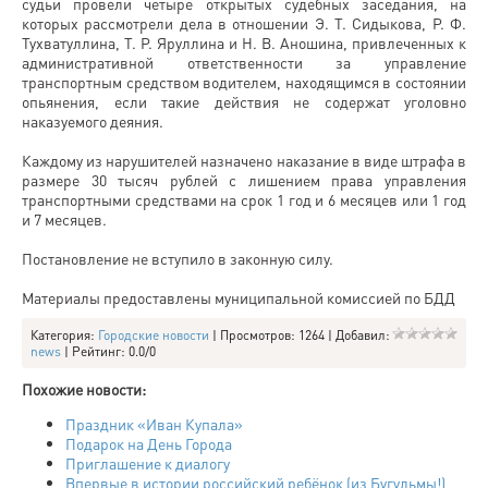
судьи провели четыре открытых судебных заседания, на
которых рассмотрели дела в отношении Э. Т. Сидыкова, Р. Ф.
Тухватуллина, Т. Р. Яруллина и Н. В. Аношина, привлеченных к
административной ответственности за управление
транспортным средством водителем, находящимся в состоянии
опьянения, если такие действия не содержат уголовно
наказуемого деяния.
Каждому из нарушителей назначено наказание в виде штрафа в
размере 30 тысяч рублей с лишением права управления
транспортными средствами на срок 1 год и 6 месяцев или 1 год
и 7 месяцев.
Постановление не вступило в законную силу.
Материалы предоставлены муниципальной комиссией по БДД
Категория
:
Городские новости
|
Просмотров
: 1264 |
Добавил
:
news
|
Рейтинг
:
0.0
/
0
Похожие новости:
Праздник «Иван Купала»
Подарок на День Города
Приглашение к диалогу
Впервые в истории российский ребёнок (из Бугульмы!)