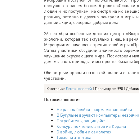
поступков в нашем бытие. А ролик «Осколки д
людям и их поступкам, не смотря на их внешн
разницу, активно и дружно поиграли в игры 
данной акции, совершая добрые дела!
26 сентября особенные дети из центра «Возр
экологии, которая так актуально в наше врем
Мероприятие началось с тренинговой игры «Про
Затем участники обсудили значимость бережн
улучшение окружающего мира. Посмотрели муль
дом, мы часть природы, и мы просто обязаны бе
Обе встречи прошли на легкой волне и остави
чувствами.
Категория
:
Лента новостей
|
Просмотров
: 990 |
Добави
Похожие новости:
Не расслабляйся - кормами запасайся
В Бугульме вручают компьютеры незрячи
Потребитель, защищайся!
Конкурс по чтению аятов из Корана
О войне, любви и самолетах
Тяжелая атлетика