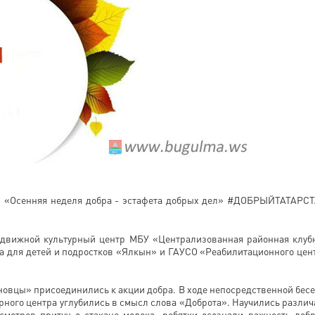
ия «Осенняя неделя добра - эстафета добрых дел» #ДОБРЫЙТАТАРС
едвижной культурный центр МБУ «Централизованная районная клуб
а для детей и подростков «Ялкын» и ГАУСО «Реабилитационного цен
новцы» присоединились к акции добра. В ходе непосредственной бес
рного центра углубились в смысл слова «Доброта». Научились различ
мотрев притчу о стакане молока, ребятки осознали важность доб