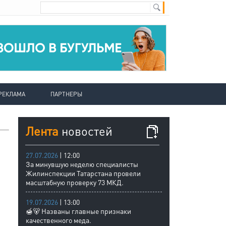
РЕКЛАМА
ПАРТНЕРЫ
Лента
новостей
27.07.2026
| 12:00
За минувшую неделю специалисты
Жилинспекции Татарстана провели
масштабную проверку 73 МКД.
19.07.2026
| 13:00
🍯🐻 Названы главные признаки
качественного меда.