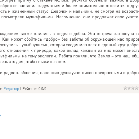
оброты» заставил задуматься и более внимательно относится к дру
ость и жизненный статус. Девочки и мальчики, не смотря на возраст
и посмотрели мультфильмы. Несомненно, они продолжат свое участи
ождение» также влились в неделю добра. Эта встреча затронула т
я. Как может обойтись «добро» без заботы об окружающей нас приро
снулись – улыбнулись», которая соединила всех в единый круг добро
ого отношения к природе, какой вклад каждый из них может внест
тфильмы на тему экологии. Ребята поняли, что Земля – это наш об
речь это дом, чтобы выжить в нем.
ли радость общения, наполнив души участников прекрасными и добр
л
:
Редактор
|
Рейтинг
:
0.0
/
0
м