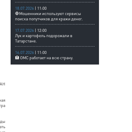
18.07.2026
| 11:00
🛑Мошенники используют сервисы
поиска попутчиков для кражи денег.
17.07.2026
| 12:00
Лук и картофель подорожали в
Татарстане.
16.07.2026
| 11:00
🏥 ОМС работает на всю страну.
ТАН
ная
тра
еды
ать
рых