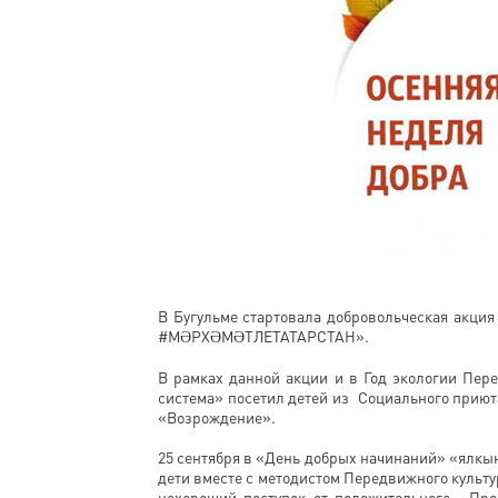
В Бугульме стартовала добровольческая акц
#МӘРХӘМӘТЛЕТАТАРСТАН».
В рамках данной акции и в Год экологии Пер
система» посетил детей из Социального приют
«Возрождение».
25 сентября в «День добрых начинаний» «ялкы
дети вместе с методистом Передвижного культу
нехороший поступок от положительного. Прос