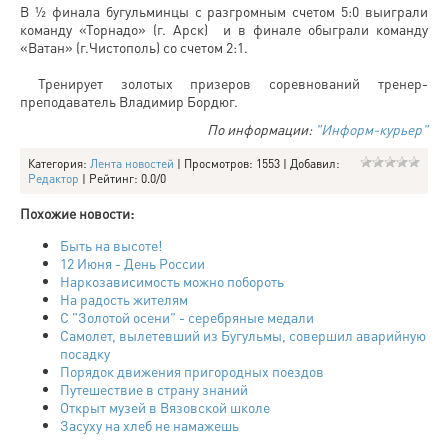
В ½ финала бугульминцы с разгромным счетом 5:0 выиграли
команду «Торнадо» (г. Арск) и в финале обыграли команду
«Ватан» (г.Чистополь) со счетом 2:1.
Тренирует золотых призеров соревнований тренер-
преподаватель Владимир Бордюг.
По информации:
"Информ-курьер"
Категория
:
Лента новостей
|
Просмотров
: 1553 |
Добавил
:
Редактор
|
Рейтинг
:
0.0
/
0
Похожие новости:
Быть на высоте!
12 Июня - День России
Наркозависимость можно побороть
На радость жителям
С "Золотой осени" - серебряные медали
Самолет, вылетевший из Бугульмы, совершил аварийную
посадку
Порядок движения пригородных поездов
Путешествие в страну знаний
Открыт музей в Вязовской школе
Засуху на хлеб не намажешь