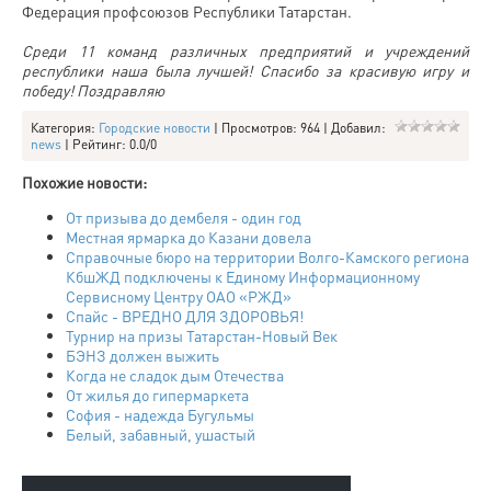
Федерация профсоюзов Республики Татарстан.
Среди 11 команд различных предприятий и учреждений
республики наша была лучшей! Спасибо за красивую игру и
победу! Поздравляю
Категория
:
Городские новости
|
Просмотров
: 964 |
Добавил
:
news
|
Рейтинг
:
0.0
/
0
Похожие новости:
От призыва до дембеля - один год
Местная ярмарка до Казани довела
Справочные бюро на территории Волго-Камского региона
КбшЖД подключены к Единому Информационному
Сервисному Центру ОАО «РЖД»
Спайс - ВРЕДНО ДЛЯ ЗДОРОВЬЯ!
Турнир на призы Татарстан-Новый Век
БЭНЗ должен выжить
Когда не сладок дым Отечества
От жилья до гипермаркета
София - надежда Бугульмы
Белый, забавный, ушастый