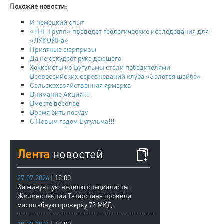
Похожие новости:
И немецкий опыт
«ТНГ-Групп» проведет геологические исследования для
«ЛУКОЙЛа»
Приятные сюрпризы
Да не оскудеет рука дающего
Хоккеисты из Бугульмы стали победителями
Всероссийских соревнований клуба «Золотая шайба»
Сельскохозяйственная ярмарка
Внимание Акция!!!
Вместе веселее
Время бить посуду
С Новым годом Бугульма!!!
Лента
новостей
27.07.2026
| 12:00
За минувшую неделю специалисты
Жилинспекции Татарстана провели
масштабную проверку 73 МКД.