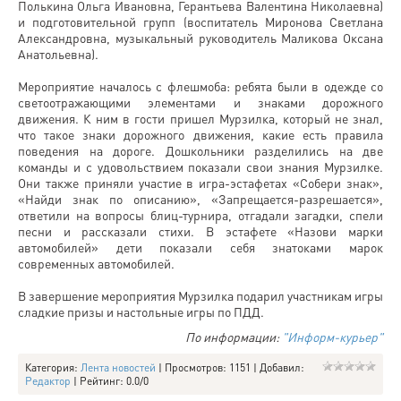
Полькина Ольга Ивановна, Герантьева Валентина Николаевна)
и подготовительной групп (воспитатель Миронова Светлана
Александровна, музыкальный руководитель Маликова Оксана
Анатольевна).
Мероприятие началось с флешмоба: ребята были в одежде со
светоотражающими элементами и знаками дорожного
движения. К ним в гости пришел Мурзилка, который не знал,
что такое знаки дорожного движения, какие есть правила
поведения на дороге. Дошкольники разделились на две
команды и с удовольствием показали свои знания Мурзилке.
Они также приняли участие в игра-эстафетах «Собери знак»,
«Найди знак по описанию», «Запрещается-разрешается»,
ответили на вопросы блиц-турнира, отгадали загадки, спели
песни и рассказали стихи. В эстафете «Назови марки
автомобилей» дети показали себя знатоками марок
современных автомобилей.
В завершение мероприятия Мурзилка подарил участникам игры
сладкие призы и настольные игры по ПДД.
По информации:
"Информ-курьер"
Категория
:
Лента новостей
|
Просмотров
: 1151 |
Добавил
:
Редактор
|
Рейтинг
:
0.0
/
0